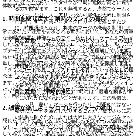
することであり、スタックが早期に危険な高さに達す
体験することです。
るのを防ぎます。これを無視すると、序盤でゲームオ
ーバーになり、スコアリングの可能性が大幅に制限さ
1. 時間を取り戻す：瞬時のプレイの喜び
れます。すでに高いスタックにカードを落とすたび
に、時限爆弾となり、将来のマージの機会を制限しま
常にあなたの注意を要求される世界において、あなたの貴重
す。
な余暇の時間は神聖なものです。私たちは、ゲームをプレイ
黄金習慣2：「マージチェーンのビジョン」
- この習慣
したいのに、延々と続くダウンロード、インストール、アッ
は、次のマージだけでなく、その
後の
マージ、さらに
プデートに直面するフラストレーションを理解しています。
はその次のマージまで見通すことです。マージの連鎖
私たちは、あらゆる障壁を取り除くことであなたの時間を尊
を組織することです。カードを落とす前に、潜在的な
重し、願望から喜びへの道が瞬時であることを保証します。
連鎖反応を可視化します。この2は4にマージし、4は8
「ダウンロード不要、インストール不要」という私たちの理
にマージして3つのスロットをクリアし、より大きなマ
念は、あなたが決めた瞬間から楽しさが始まることを意味し
ージを開放できるか？この先見性は、ボードスペース
ます。これが私たちの約束です：
をプレイし
Solitaire 2048
を最大化し、高価値のマージをセットアップします。
たいとき、あなたは数秒でゲームに参加できます。摩擦はな
黄金習慣3：「戦略的犠牲」
- 時には、最適な動きがす
く、純粋で即時の楽しさだけです。
ぐに明らかにならないことがあります。この習慣は、
今
、一見「悪い」マージを行ったり、理想的ではない
2. 誠実な楽しさ：ゼロプレッシャーの約束
場所にカードを落としたりすることが、
後で
さらに悪
い結果を防ぐため、または大幅に大きなマージをセッ
隠れたコストの疑いや、隅々に潜むペイウォールの煩わしさ
トアップするためにいつ必要かを知ることです。これ
なしに、エンターテイメントが本当に無料である空間を想像
は計算されたリスクであり、多くの場合、理想的では
してみてください。私たちは、見返りを求めずに必要なもの