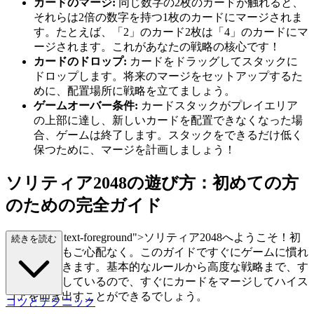
カードのマージ:
同じ数字の2枚のカードが触れると、
それらは2倍の数字を持つ1枚のカードにマージされま
す。たとえば、「2」のカード2枚は「4」のカードにマ
ージされます。これがあなたの戦略の核心です！
カードのドロップ:
カードをドラッグしてスタックに
ドロップします。将来のマージをセットアップするた
めに、配置場所に戦略を立てましょう。
ゲームオーバー条件:
カードスタックがプレイエリア
の上部に達し、新しいカードを配置できなくなった場
合、ゲームは終了します。スタックをできるだけ低く
保つために、マージを計画しましょう！
ソリティア2048の遊び方：初めての方
のための完全ガイド
class="mb-4 text-foreground">ソリティア2048へようこそ！初
続きを読む
めての方でもご心配なく。このガイドですぐにゲームに慣れ
ることができます。基本的なルールから高度な戦略まで、す
べてを網羅しているので、すぐにカードをマージしてハイス
コアを叩き出すことができるでしょう。
コツとテクニック