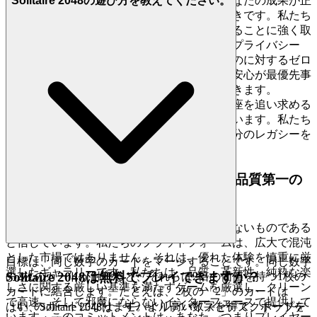
Solitaire 2048の遊び方を教えてください。
ゲームは、あなたのスキルが真に試され、あなたの成果が正
当に得られる場所、つまり安息の地であるべきです。私たち
は、安全で、敬意を払い、倫理的な環境を作ることに強く取
り組んでいます。これは、揺るぎないデータプライバシー
と、チートなど、プレイの完全性を損なうものに対するゼロ
トレランスポリシーを意味します。あなたの安心が最優先事
項であり、目の前の課題に集中することができます。
のリーダーボードでトップの座を追い求める
Solitaire 2048
のは、真のスキルの試練であることを知っています。私たち
は安全で公正な遊び場を構築し、あなたは自分のレガシーを
築くことに集中できます。
4. プレイヤーへの敬意：厳選された、品質第一の
世界
私たちは、あなたの時間と知性がかけがえのないものである
と信じています。私たちのプラットフォームは、広大で混沌
とした市場ではありません。それは、優れた体験を慎重に厳
目標は、同じ数字のカードをマージすることです。同じ数字
選したギャラリーです。私たちは、品質、革新性、純粋な楽
Solitaire 2048は無料でプレイできますか？
の2枚のカードが触れると、それらは2倍の価値を持つ1枚の
しさに関する厳しい基準を満たすゲームを厳選し、クリーン
カードに結合します。たとえば、2枚の「2」のカードは
で高速、そして邪魔にならないインターフェースで提供して
「4」のカードになります。より高い数字を得て、ボードを
はい、Solitaire 2048は、モバイルデバイスとデスクトップデ
います。このコミットメントは、あなた、つまりプレイヤー