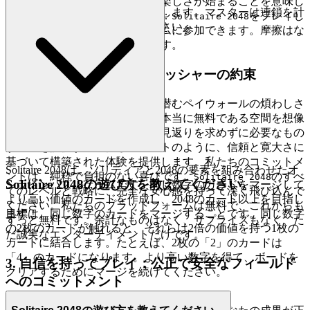
念は、あなたが決めた瞬間から楽しさが始まることを意味し
カジュアルプレイヤーはマージします。マスターは連鎖を計
ます。これが私たちの約束です：
をプレイし
Solitaire 2048
画します。さあ、実行してください。
たいとき、あなたは数秒でゲームに参加できます。摩擦はな
く、純粋で即時の楽しさだけです。
2. 誠実な楽しさ：ゼロプレッシャーの約束
隠れたコストの疑いや、隅々に潜むペイウォールの煩わしさ
なしに、エンターテイメントが本当に無料である空間を想像
してみてください。私たちは、見返りを求めずに必要なもの
すべてを提供する心優しいホストのように、信頼と寛大さに
基づいて構築された体験を提供します。私たちのコミットメ
Solitaire 2048は、ソリティアと2048の要素を組み合わせたオ
ントは、純粋で負担のない喜びです。
のすべ
Solitaire 2048
Solitaire 2048の遊び方を教えてください。
ンラインパズルゲームです。同じ数字のカードをマージして
てのレベルと戦略に、完全な安心感を持って深く飛び込んで
より高い価値のカードを作成し、2048のカード以上を目指し
ください。私たちのプラットフォームは無料で、これからも
ます！
目標は、同じ数字のカードをマージすることです。同じ数字
ずっと無料です。余計なものはなく、サプライズもなく、た
の2枚のカードが触れると、それらは2倍の価値を持つ1枚の
だ誠実なエンターテイメントだけです。
カードに結合します。たとえば、2枚の「2」のカードは
「4」のカードになります。より高い数字を得て、ボードを
3. 自信を持ってプレイ：公正で安全なフィールド
クリアするためにマージを続けてください。
へのコミットメント