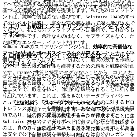
ない場所に一時的に高いカードを作成することが含ま
すべてを提供する心優しいホストのように、信頼と寛大さに
れますが、次の数手でそれをクリアするという明確な
基づいて構築された体験を提供します。私たちのコミットメ
計画があります。
ントは、純粋で負担のない喜びです。
のすべ
Solitaire 2048
てのレベルと戦略に、完全な安心感を持って深く飛び込んで
2. エリート戦術：スコアリングエンジンをマスタ
ください。私たちのプラットフォームは無料で、これからも
ーする
ずっと無料です。余計なものはなく、サプライズもなく、た
だ誠実なエンターテイメントだけです。
Solitaire 2048のスコアリングエンジンは、
効率的で高価値な
マージが大きなボードスペースをクリアする
ことを大きく評
3. 自信を持ってプレイ：公正で安全なフィールド
価します。ゲームはスピードではなく、最大の数字を作成し
へのコミットメント
ながら、最大限の操作性を維持するための精度と戦略的計画
です。iframeの性質と特定のタグがないことから、コアメカ
ゲームは、あなたのスキルが真に試され、あなたの成果が正
ニクスに焦点を当てたシンプルなゲームであることが示唆さ
当に得られる場所、つまり安息の地であるべきです。私たち
れています。つまり、ボードの状態操作とマージ効率が重要
は、安全で、敬意を払い、倫理的な環境を作ることに強く取
です。
り組んでいます。これは、揺るぎないデータプライバシー
と、チートなど、プレイの完全性を損なうものに対するゼロ
上級戦術：「スネークフォーメーション」
トレランスポリシーを意味します。あなたの安心が最優先事
原理：
この戦術は、ボードの最下段に沿って連
項であり、目の前の課題に集中することができます。
続した、昇順の数値チェーンを作成することに焦
のリーダーボードでトップの座を追い求める
Solitaire 2048
点を当てており、ヘビに似ています。これによ
のは、真のスキルの試練であることを知っています。私たち
り、無駄なスペースを最小限に抑えながら、高速
は安全で公正な遊び場を構築し、あなたは自分のレガシーを
で高価値のマージが可能になります。