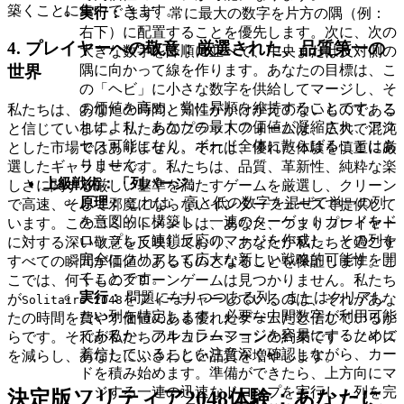
築くことに集中できます。
実行：
まず、常に最大の数字を片方の隅（例：
右下）に配置することを優先します。次に、次の
4. プレイヤーへの敬意：厳選された、品質第一の
大きな数字を降順に並べて、中央または反対側の
世界
隅に向かって線を作ります。あなたの目標は、こ
の「ヘビ」に小さな数字を供給してマージし、そ
の価値を高め、常に昇順を維持することです。こ
私たちは、あなたの時間と知性がかけがえのないものである
れにより、あなたの最大の価値が凝縮され、アク
と信じています。私たちのプラットフォームは、広大で混沌
セス可能になり、ボード全体に散らばることはあ
とした市場ではありません。それは、優れた体験を慎重に厳
りません。
選したギャラリーです。私たちは、品質、革新性、純粋な楽
上級戦術：「列パージ」
しさに関する厳しい基準を満たすゲームを厳選し、クリーン
原理：
これは、高と低の数字を混ぜて単一の列
で高速、そして邪魔にならないインターフェースで提供して
を意図的に構築し、一連のターゲットカードをド
います。このコミットメントは、あなた、つまりプレイヤー
ロップして連鎖反応のマージを作成し、その列を
に対する深い敬意を反映しており、あなたが私たちと過ごす
完全にクリアして広大な新しい戦略的可能性を開
すべての瞬間が価値のあるものとなることを保証します。こ
くことです。
こでは、何千ものクローンゲームは見つかりません。私たち
実行：
問題になりつつある列、またはクリアし
が
をフィーチャーしているのは、それがあな
Solitaire 2048
たい列を特定します。必要な中間数字が利用可能
たの時間を費やす価値のある優れたゲームだと信じているか
であるか、フルカラムマージを容易にするために
らです。それが私たちのキュレーションの約束です：ノイズ
着信していることを注意深く確認しながら、カー
を減らし、あなたにふさわしい品質を増やします。
ドを積み始めます。準備ができたら、上方向にマ
ージする一連の迅速なドロップを実行し、列を完
決定版ソリティア2048体験：あなたに