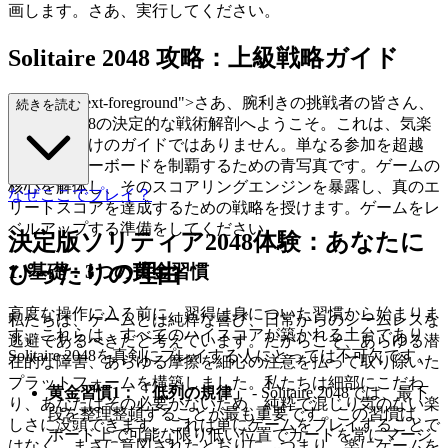
画します。さあ、実行してください。
Solitaire 2048 攻略：上級戦略ガイド
ass="mb-4 text-foreground">さあ、腕利きの挑戦者の皆さん、
続きを読む
Solitaire 2048の決定的な戦術解剖へようこそ。これは、気楽
に遊ぶ人向けのガイドではありません。単なる参加を超越
し、リーダーボードを制覇するための青写真です。ゲームの
核心を解体し、そのスコアリングエンジンを暴露し、真のエ
なぜここでプレイ？
リートスコアを達成するための戦略を授けます。ゲームをレ
ベルアップする準備をしてください。
決定版ソリティア2048体験：あなたに
1. 基礎：3つの黄金習慣
ぴったりの理由
高度な操作に入る前に、習得は身についた習慣から始まりま
私たちは、ゲームとは純粋な喜び、日常からのシームレスな
す。これらは、すべてのハイスコアが築かれる土台であり、
逃避であるべきだと考えています。だからこそ、あらゆる潜
Solitaire 2048を真剣にプレイする人にとっては不可欠です。
在的な障害、あらゆる摩擦を細心の注意を払って取り除いた
プラットフォームを構築しました。私たちは細部にこだわ
黄金習慣1：「低列の規律」
- Solitaire 2048では、最下
り、あなたはその必要がないため、純粋で混じり気のない楽
段を整理整頓することが最も重要です。この習慣は、
しさに没頭できます。これは単にゲームをプレイすることで
ボード上で可能な限り低い位置でカードを常にマージ
はなく、まさに意図されたとおりに、つまり、楽にゲームを