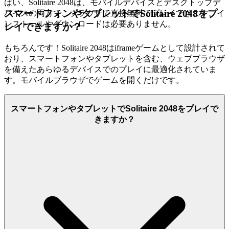
はい、Solitaire 2048は、モバイルデバイスとデスクトップデ
スマートフォンやタブレットでSolitaire 2048をプ
バイスの両方で、ブラウザで直接無料でプレイできます。イ
ンストールやダウンロードは必要ありません。
レイできますか？
もちろんです！Solitaire 2048はiframeゲームとして設計されて
おり、スマートフォンやタブレットを含む、ウェブブラウザ
を備えたあらゆるデバイスでのプレイに最適化されていま
す。モバイルブラウザでゲームを開くだけです。
スマートフォンやタブレットでSolitaire 2048をプレイで
きますか？