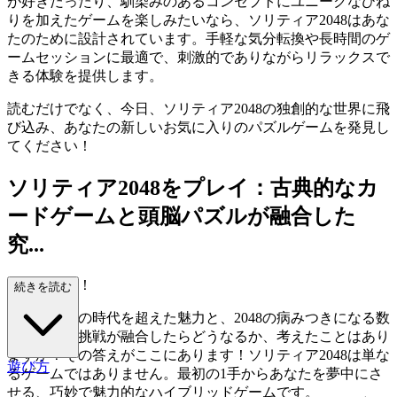
が好きだったり、馴染みのあるコンセプトにユニークなひね
りを加えたゲームを楽しみたいなら、ソリティア2048はあな
たのために設計されています。手軽な気分転換や長時間のゲ
ームセッションに最適で、刺激的でありながらリラックスで
きる体験を提供します。
読むだけでなく、今日、ソリティア2048の独創的な世界に飛
び込み、あなたの新しいお気に入りのパズルゲームを発見し
てください！
ソリティア2048をプレイ：古典的なカ
ードゲームと頭脳パズルが融合した
究...
極のゲーム！
続きを読む
ソリティアの時代を超えた魅力と、2048の病みつきになる数
字パズルの挑戦が融合したらどうなるか、考えたことはあり
ますか？その答えがここにあります！ソリティア2048は単な
遊び方
るゲームではありません。最初の1手からあなたを夢中にさ
せる、巧妙で魅力的なハイブリッドゲームです。