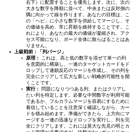
右下）に配置することを優先します。次に、次の
大きな数字を降順に並べて、中央または反対側の
隅に向かって線を作ります。あなたの目標は、こ
の「ヘビ」に小さな数字を供給してマージし、そ
の価値を高め、常に昇順を維持することです。こ
れにより、あなたの最大の価値が凝縮され、アク
セス可能になり、ボード全体に散らばることはあ
りません。
上級戦術：「列パージ」
原理：
これは、高と低の数字を混ぜて単一の列
を意図的に構築し、一連のターゲットカードをド
ロップして連鎖反応のマージを作成し、その列を
完全にクリアして広大な新しい戦略的可能性を開
くことです。
実行：
問題になりつつある列、またはクリアし
たい列を特定します。必要な中間数字が利用可能
であるか、フルカラムマージを容易にするために
着信していることを注意深く確認しながら、カー
ドを積み始めます。準備ができたら、上方向にマ
ージする一連の迅速なドロップを実行し、列を完
全にクリアします。これには莫大な先見の明とカ