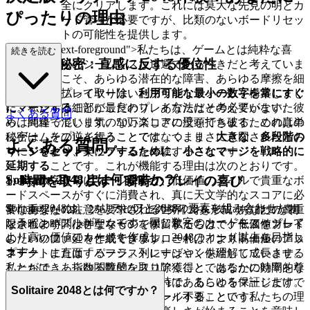
全にクリアします。これには莫大な先見の明とカ
ぴったりの理由
ード管理が必要ですが、比類のないボードリセッ
トの可能性を提供します。
lass="mb-4 text-foreground">私たちは、ゲームとは純粋な喜
続きを読む
3. プロの秘密：直感に反する優位性
び、日常からのシームレスな逃避であるべきだと考えていま
す。だからこそ、あらゆる潜在的な障害、あらゆる摩擦を細
ほとんどのプレイヤーは、
利用可能な最小の数字を常にすぐ
心の注意を払って取り除いたプラットフォームを構築しまし
にマージする
ことが最良のプレイ方法だと考えています。彼
た。私たちは細部にこだわり、あなたはその必要がないた
よくある質問
らは間違っています。50万スコアの壁を打ち破るための真の
め、純粋で混じり気のない楽しさに没頭できます。これは単
秘密は、その逆を行うことです。つまり、
大きな、多段階の
にゲームをプレイすることではなく、まさに意図されたとお
よくある質問
マージをセットアップするために、小さなマージを戦略的に
りに、つまり、楽にゲームを体験することです。
延期する
ことです。これが機能する理由は次のとおりです。
Solitaire 2048とは何ですか？
1. 時間を取り戻す：瞬時のプレイの喜び
小さな数字を常にマージすると、低価値のタイルで貴重なボ
ードスペースがすぐに消費され、真に天文学的なスコアに必
Solitaire 2048は、ソリティアと2048の要素を組み合わせたオ
要な重要な128、256、512以上のタイルを形成する能力が制
常にあなたの注意を要求される世界において、あなたの貴重
ンラインパズルゲームです。同じ数字のカードをマージして
限されます。小さなマージを保留することで、低価値カード
な余暇の時間は神聖なものです。私たちは、ゲームをプレイ
より高い価値のカードを作成し、2048のカード以上を目指し
の「バッファ」を作成できます。これは、より高価値の「ス
したいのに、延々と続くダウンロード、インストール、アッ
ます！
ネーク」または「パージ」列にすばやく供給して成長させる
プデートに直面するフラストレーションを理解しています。
ことができ、指数関数的なスコア獲得と、はるかに効率的な
私たちは、あらゆる障壁を取り除くことであなたの時間を尊
ボード管理につながります。それは、あらゆるマージだけで
重し、願望から喜びへの道が瞬時であることを保証します。
Solitaire 2048とは何ですか？
なく、大きなマージのためにプレイすることです。
「ダウンロード不要、インストール不要」という私たちの理