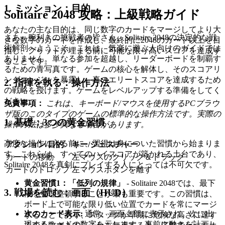
1. ミッション：目的
Solitaire 2048 攻略：上級戦略ガイド
あなたの主な目的は、同じ数字のカードをマージしてより大
さあ、腕利きの挑戦者の皆さん、Solitaire 2048の決定的な戦
きな数字のカードを作成し、最終的に2048のカード以上を目
術解剖へようこそ。これは、気楽に遊ぶ人向けのガイドでは
指し、グリッドが埋まる前に可能な限り高いスコアを達成す
ありません。単なる参加を超越し、リーダーボードを制覇す
ることです。
るための青写真です。ゲームの核心を解体し、そのスコアリ
ングエンジンを暴露し、真のエリートスコアを達成するため
2. 指揮を執る：操作方法
の戦略を授けます。ゲームをレベルアップする準備をしてく
ださい。
免責事項：
これは、キーボード/マウスを使用するPCブラウ
ザ版のこのタイプのゲームの標準的な操作方法です。実際の
1. 基礎：3つの黄金習慣
操作方法は多少異なる場合があります。
高度な操作に入る前に、習得は身についた習慣から始まりま
アクション/目的
キー/ジェスチャー
す。これらは、すべてのハイスコアが築かれる土台であり、
カードの移動
左マウスのクリック＆ドラッグ
Solitaire 2048を真剣にプレイする人にとっては不可欠です。
カードのドロップ
左マウスボタンを離す
黄金習慣1：「低列の規律」
- Solitaire 2048では、最下
3. 戦場を読む：画面（HUD）
段を整理整頓することが最も重要です。この習慣は、
ボード上で可能な限り低い位置でカードを常にマージ
次のカード表示:
通常、画面上部に表示され、次に出
することであり、スタックが早期に危険な高さに達す
現するカードの数字を示します。事前に動きを計画し