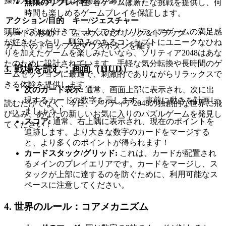
操作方法は多少異なる場合があります。
無限のリプレイ性
: 各ゲームは新たな挑戦を提供し、何
時間も楽しめるゲームプレイを保証します。
アクション/目的
キー/ジェスチャー
頭脳パズルが好きで、よくできたソリティアゲームの満足感
カードの移動
左マウスのクリック＆ドラッグ
が好きだったり、馴染みのあるコンセプトにユニークなひね
カードのドロップ
左マウスボタンを離す
りを加えたゲームを楽しみたいなら、ソリティア2048はあな
たのために設計されています。手軽な気分転換や長時間のゲ
3. 戦場を読む：画面（HUD）
ームセッションに最適で、刺激的でありながらリラックスで
きる体験を提供します。
次のカード表示:
通常、画面上部に表示され、次に出
現するカードの数字を示します。事前に動きを計画し
読むだけでなく、今日、ソリティア2048の独創的な世界に飛
ましょう！
び込み、あなたの新しいお気に入りのパズルゲームを発見し
スコア:
通常、右上隅に表示され、現在のポイントを
てください！
追跡します。より大きな数字のカードをマージする
と、より多くのポイントが得られます！
カードスタック/グリッド:
これは、カードが配置され
るメインのプレイエリアです。カードをマージし、ス
タックが上部に達するのを防ぐために、利用可能なス
ペースに注意してください。
4. 世界のルール：コアメカニズム