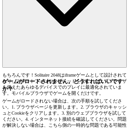
もちろんです！Solitaire 2048はiframeゲームとして設計されて
ゲームがロードされません。どうすればいいです
おり、スマートフォンやタブレットを含む、ウェブブラウザ
を備えたあらゆるデバイスでのプレイに最適化されていま
か？
す。モバイルブラウザでゲームを開くだけです。
ゲームがロードされない場合は、次の手順を試してくださ
い。1. ブラウザページを更新します。2. ブラウザのキャッシ
ュとCookieをクリアします。3. 別のウェブブラウザを試して
ください。4. インターネット接続を確認してください。問題
が解決しない場合は、こちら側の一時的な問題である可能性