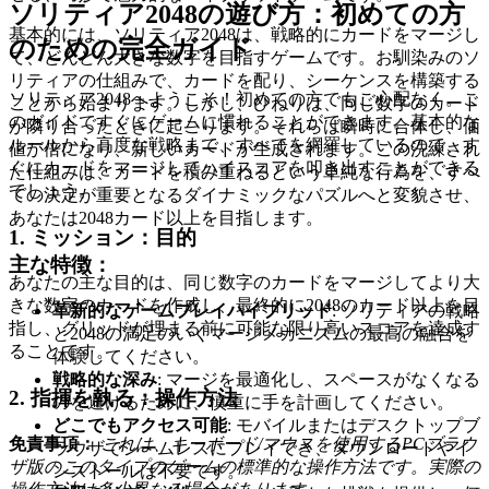
ソリティア2048の遊び方：初めての方
基本的には、ソリティア2048は、戦略的にカードをマージし
のための完全ガイド
て、どんどん大きな数字を目指すゲームです。お馴染みのソ
リティアの仕組みで、カードを配り、シーケンスを構築する
ソリティア2048へようこそ！初めての方でもご心配なく。こ
ことから始まります。しかし、ひねりは、同じ数字のカード
のガイドですぐにゲームに慣れることができます。基本的な
が隣り合ったときに起こります。それらは瞬時に合体し、価
ルールから高度な戦略まで、すべてを網羅しているので、す
値が倍になり、新しいカードが生成されます。この洗練され
ぐにカードをマージしてハイスコアを叩き出すことができる
た仕組みは、カードを積み重ねるという単純な行為を、すべ
でしょう。
ての決定が重要となるダイナミックなパズルへと変貌させ、
あなたは2048カード以上を目指します。
1. ミッション：目的
主な特徴：
あなたの主な目的は、同じ数字のカードをマージしてより大
きな数字のカードを作成し、最終的に2048のカード以上を目
革新的なゲームプレイハイブリッド
: ソリティアの戦略
指し、グリッドが埋まる前に可能な限り高いスコアを達成す
と2048の満足のいくマージメカニズムの最高の融合を
ることです。
体験してください。
戦略的な深み
: マージを最適化し、スペースがなくなる
2. 指揮を執る：操作方法
のを避けるために、慎重に手を計画してください。
どこでもアクセス可能
: モバイルまたはデスクトップブ
免責事項：
これは、キーボード/マウスを使用するPCブラウ
ラウザでシームレスにプレイでき、ダウンロードやイ
ザ版のこのタイプのゲームの標準的な操作方法です。実際の
ンストールは不要です。