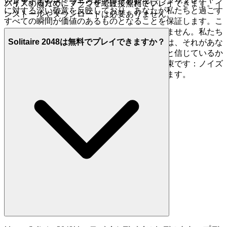
クリアするためにマージを続けてください。
バイスの両方で、ブラウザで直接無料でプレイできます。イ
に対する深い敬意を反映しており、あなたが私たちと過ごす
ンストールやダウンロードは必要ありません。
すべての瞬間が価値のあるものとなることを保証します。こ
こでは、何千ものクローンゲームは見つかりません。私たち
Solitaire 2048は無料でプレイできますか？
が
をフィーチャーしているのは、それがあな
Solitaire 2048
たの時間を費やす価値のある優れたゲームだと信じているか
らです。それが私たちのキュレーションの約束です：ノイズ
を減らし、あなたにふさわしい品質を増やします。