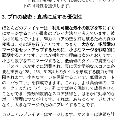
ード管理が必要ですが、比類のないボードリセッ
トの可能性を提供します。
3. プロの秘密：直感に反する優位性
ほとんどのプレイヤーは、
利用可能な最小の数字を常にすぐ
にマージする
ことが最良のプレイ方法だと考えています。彼
らは間違っています。50万スコアの壁を打ち破るための真の
秘密は、その逆を行うことです。つまり、
大きな、多段階の
マージをセットアップするために、小さなマージを戦略的に
延期する
ことです。これが機能する理由は次のとおりです。
小さな数字を常にマージすると、低価値のタイルで貴重なボ
ードスペースがすぐに消費され、真に天文学的なスコアに必
要な重要な128、256、512以上のタイルを形成する能力が制
限されます。小さなマージを保留することで、低価値カード
の「バッファ」を作成できます。これは、より高価値の「ス
ネーク」または「パージ」列にすばやく供給して成長させる
ことができ、指数関数的なスコア獲得と、はるかに効率的な
ボード管理につながります。それは、あらゆるマージだけで
なく、大きなマージのためにプレイすることです。
カジュアルプレイヤーはマージします。マスターは連鎖を計