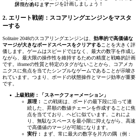
保つために、マージを計画しましょう！
計画があります。
2. エリート戦術：スコアリングエンジンをマスタ
ーする
Solitaire 2048のスコアリングエンジンは、
効率的で高価値な
マージが大きなボードスペースをクリアする
ことを大きく評
価します。ゲームはスピードではなく、最大の数字を作成し
ながら、最大限の操作性を維持するための精度と戦略的計画
です。iframeの性質と特定のタグがないことから、コアメカ
ニクスに焦点を当てたシンプルなゲームであることが示唆さ
れています。つまり、ボードの状態操作とマージ効率が重要
です。
上級戦術：「スネークフォーメーション」
原理：
この戦術は、ボードの最下段に沿って連
続した、昇順の数値チェーンを作成することに焦
点を当てており、ヘビに似ています。これによ
り、無駄なスペースを最小限に抑えながら、高速
で高価値のマージが可能になります。
実行：
まず、常に最大の数字を片方の隅（例：