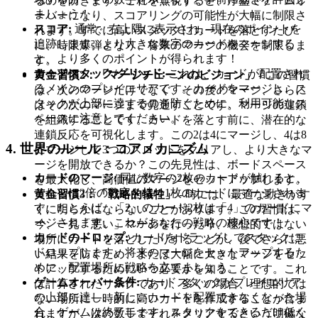
るのを防ぎます。これを無視すると、序盤でゲームオ
ましょう！
ーバーになり、スコアリングの可能性が大幅に制限さ
スコア:
通常、右上隅に表示され、現在のポイントを
れます。すでに高いスタックにカードを落とすたび
追跡します。より大きな数字のカードをマージする
に、時限爆弾となり、将来のマージの機会を制限しま
と、より多くのポイントが得られます！
す。
カードスタック/グリッド:
これは、カードが配置され
黄金習慣2：「マージチェーンのビジョン」
- この習慣
るメインのプレイエリアです。カードをマージし、ス
は、次のマージだけでなく、その
後の
マージ、さらに
タックが上部に達するのを防ぐために、利用可能なス
はその次のマージまで見通すことです。マージの連鎖
ペースに注意してください。
を組織することです。カードを落とす前に、潜在的な
連鎖反応を可視化します。この2は4にマージし、4は8
4. 世界のルール：コアメカニズム
にマージして3つのスロットをクリアし、より大きなマ
ージを開放できるか？この先見性は、ボードスペース
カードのマージ:
同じ数字の2枚のカードが触れると、
を最大化し、高価値のマージをセットアップします。
それらは2倍の数字を持つ1枚のカードにマージされま
黄金習慣3：「戦略的犠牲」
- 時には、最適な動きがす
す。たとえば、「2」のカード2枚は「4」のカードにマ
ぐに明らかにならないことがあります。この習慣は、
ージされます。これがあなたの戦略の核心です！
今
、一見「悪い」マージを行ったり、理想的ではない
カードのドロップ:
カードをドラッグしてスタックに
場所にカードを落としたりすることが、
後で
さらに悪
ドロップします。将来のマージをセットアップするた
い結果を防ぐため、または大幅に大きなマージをセッ
めに、配置場所に戦略を立てましょう。
トアップするためにいつ必要かを知ることです。これ
ゲームオーバー条件:
カードスタックがプレイエリア
は計算されたリスクであり、多くの場合、理想的では
の上部に達し、新しいカードを配置できなくなった場
ない場所に一時的に高いカードを作成することが含ま
合、ゲームは終了します。スタックをできるだけ低く
れますが、次の数手でそれをクリアするという明確な