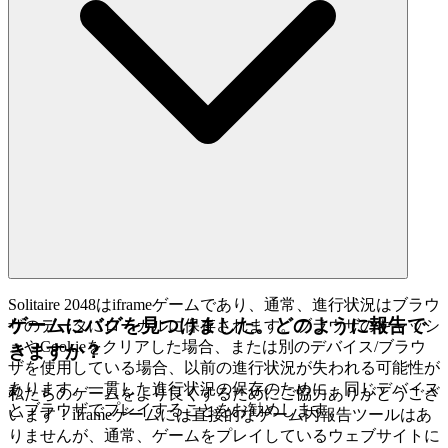
Solitaire 2048はiframeゲームであり、通常、進行状況はブラウ
ゲームにバグを見つけました。どのように報告で
ザのデータにローカルに保存されます。ブラウザのキャッシ
ュやCookieをクリアした場合、または別のデバイス/ブラウ
きますか？
ザを使用している場合、以前の進行状況が失われる可能性が
あります。一貫した進行状況の保存のために、同じデバイス
私たちのゲームをより良くするためにご協力ありがとうござ
とブラウザでプレイすることをお勧めします。
います！iframeゲームには直接的なゲーム内報告ツールはあ
りませんが、通常、ゲームをプレイしているウェブサイトに