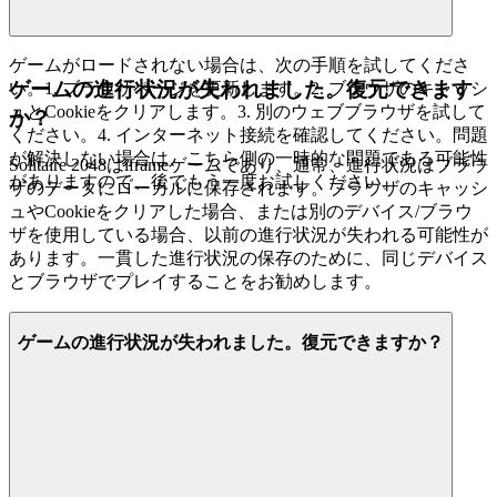
ゲームがロードされない場合は、次の手順を試してくださ
ゲームの進行状況が失われました。復元できます
い。1. ブラウザページを更新します。2. ブラウザのキャッシ
ュとCookieをクリアします。3. 別のウェブブラウザを試して
か？
ください。4. インターネット接続を確認してください。問題
が解決しない場合は、こちら側の一時的な問題である可能性
Solitaire 2048はiframeゲームであり、通常、進行状況はブラウ
がありますので、後でもう一度お試しください。
ザのデータにローカルに保存されます。ブラウザのキャッシ
ュやCookieをクリアした場合、または別のデバイス/ブラウ
ザを使用している場合、以前の進行状況が失われる可能性が
あります。一貫した進行状況の保存のために、同じデバイス
とブラウザでプレイすることをお勧めします。
ゲームの進行状況が失われました。復元できますか？