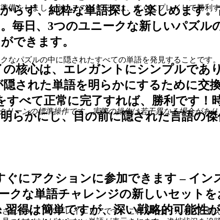
い旅に出かける準備をしましょう。このガイドでは、すぐにプレイし
かからず、純粋な単語探しを楽しめます。
。毎日、3つのユニークな新しいパズル
とができます。
 3 つのユニークなパズルの中に隠されたすべての単語を発見すること
イの核心は、エレガントにシンプルであ
が隠された単語を明らかにするために交
をすべて正常に完了すれば、勝利です！
クリーンの標準操作です。実際の操作は若干異なる場合があり
を明らかにし、目の前に隠された言語の傑
ぐにアクションに参加できます – イン
ニークな単語チャレンジの新しいセットを
:
習得は簡単ですが、深い戦略的可能性
示されるメインのプレイエリアです。これらのタイルを入れ替