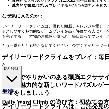
直感的なタイルスワップメカニズム:
習得は簡単ですが
魅力的な頭脳パズル:
プレイするたびに語彙力と認知ス
なぜ気に入るのか：
デイリーワードクライムは、優れた頭脳チャレンジを愛し、
セスしやすく魅力的なゲームプレイを高く評価する人にとっ
を完了すると、本物の達成感が得られ、毎日戻ってプレイし
もう一瞬たりとも待たないでください！今すぐデイリーワー
デイリーワードクライムをプレイ：毎
>
続きを読む
魅力的でやりがいのある頭脳エクササ
束する魅力的な新しいワードパズルゲ
遊び方
準備をしましょう。
Daily Word Climb の遊び方：初め
デイリーワードクライムは、言語発見