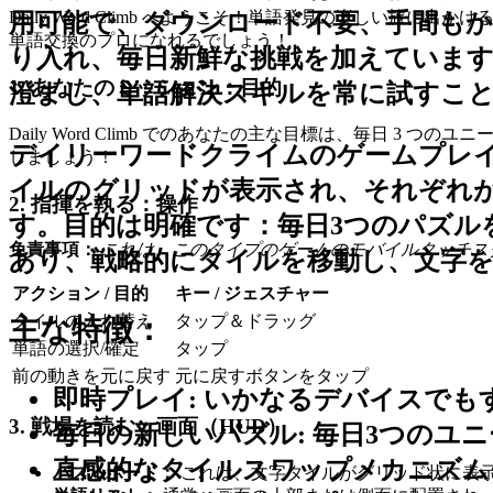
Daily Word Climb へようこそ！単語発見の楽し
用可能で、ダウンロード不要、手間も
単語交換のプロになれるでしょう！
り入れ、毎日新鮮な挑戦を加えています
1. あなたのミッション：目的
澄まし、単語解決スキルを常に試すこ
Daily Word Climb でのあなたの主な目標は、毎日
デイリーワードクライムのゲームプレ
しましょう！
イルのグリッドが表示され、それぞれ
2. 指揮を執る：操作
す。目的は明確です：毎日3つのパズル
免責事項：
これは、このタイプのゲームのモバイルタッチス
あり、戦略的にタイルを移動し、文字
アクション / 目的
キー / ジェスチャー
タイルの入れ替え
タップ＆ドラッグ
主な特徴：
単語の選択/確定
タップ
前の動きを元に戻す
元に戻すボタンをタップ
即時プレイ:
いかなるデバイスでもす
3. 戦場を読む：画面（HUD）
毎日の新しいパズル:
毎日3つのユ
直感的なタイルスワップメカニズム
パズルボード：
これは、文字タイルがグリッド状に表