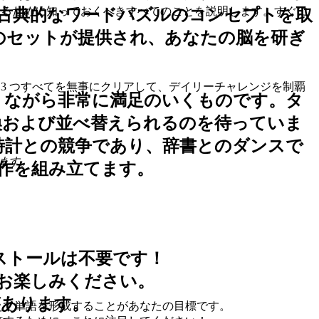
て勝利するために知っておくべきすべてのことを説明します。すぐに
古典的なワードパズルのコンセプトを取
のセットが提供され、あなたの脳を研ぎ
です。3 つすべてを無事にクリアして、デイリーチャレンジを制覇
りながら非常に満足のいくものです。タ
換および並べ替えられるのを待っていま
時計との競争であり、辞書とのダンスで
ます。
作を組み立てます。
ストールは不要です！
お楽しみください。
があります。
えて単語を形成することがあなたの目標です。