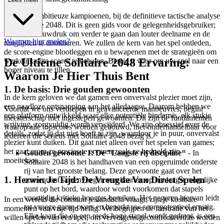
Welkom, ambitieuze kampioenen, bij de definitieve tactische analyse
van Solitaire 2048. Dit is geen gids voor de gelegenheidsgebruiker;
dit is uw blauwdruk om verder te gaan dan louter deelname en de
Waarom hier spelen?
ranglijsten te domineren. We zullen de kern van het spel ontleden,
de score-engine blootleggen en u bewapenen met de strategieën om
De Ultieme Solitaire 2048 Ervaring:
werkelijk elite scores te behalen. Bereid u voor om uw spel naar een
hoger niveau te tillen.
Waarom Je Hier Thuis Bent
1. De basis: Drie gouden gewoonten
In de kern geloven we dat gamen een onvervalst plezier moet zijn,
een naadloze ontsnapping aan het alledaagse. Daarom hebben we
Voordat we ons verdiepen in geavanceerde manoeuvres, begint
een platform ontwikkeld waar elke potentiële hindernis, elk stukje
meesterschap met ingeslepen gewoonten. Dit zijn de fundamenten
wrijving, zorgvuldig wordt verwijderd. We zijn obsessief over de
waarop alle topscores worden gebouwd, niet-onderhandelbaar voor
details, zodat jij dat niet hoeft te zijn, waardoor je in puur, onvervalst
iedereen die serieus met Solitaire 2048 bezig is.
plezier kunt duiken. Dit gaat niet alleen over het spelen van games;
het gaat erom ze precies te ervaren zoals ze bedoeld zijn –
Gouden gewoonte 1: De "Laagste rij discipline"
- In
moeiteloos.
Solitaire 2048 is het handhaven van een opgeruimde onderste
rij van het grootste belang. Deze gewoonte gaat over het
1. Herwin Je Tijd: De Vreugde Van Direct Spelen
consequent samenvoegen van kaarten op het laagst mogelijke
punt op het bord, waardoor wordt voorkomen dat stapels
voortijdig kritieke hoogtes bereiken. Het negeren hiervan leidt
In een wereld die constant je aandacht vraagt, zijn je kostbare
tot vroege game-overs en beperkt uw scorepotentieel ernstig.
momenten van vrije tijd heilig. We begrijpen de frustratie van het
Elke kaart die op een reeds hoge stapel wordt gedropt, is een
willen spelen van een spel, om vervolgens geconfronteerd te worden