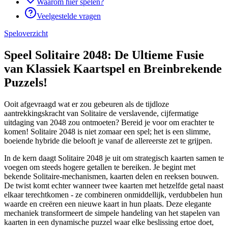
Waarom hier spelen?
Veelgestelde vragen
Speloverzicht
Speel Solitaire 2048: De Ultieme Fusie
van Klassiek Kaartspel en Breinbrekende
Puzzels!
Ooit afgevraagd wat er zou gebeuren als de tijdloze
aantrekkingskracht van Solitaire de verslavende, cijfermatige
uitdaging van 2048 zou ontmoeten? Bereid je voor om erachter te
komen! Solitaire 2048 is niet zomaar een spel; het is een slimme,
boeiende hybride die belooft je vanaf de allereerste zet te grijpen.
In de kern daagt Solitaire 2048 je uit om strategisch kaarten samen te
voegen om steeds hogere getallen te bereiken. Je begint met
bekende Solitaire-mechanismen, kaarten delen en reeksen bouwen.
De twist komt echter wanneer twee kaarten met hetzelfde getal naast
elkaar terechtkomen - ze combineren onmiddellijk, verdubbelen hun
waarde en creëren een nieuwe kaart in hun plaats. Deze elegante
mechaniek transformeert de simpele handeling van het stapelen van
kaarten in een dynamische puzzel waar elke beslissing ertoe doet,