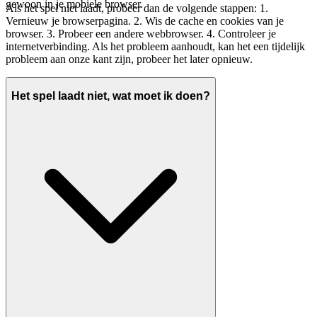
gewoon in je mobiele browser.
Als het spel niet laadt, probeer dan de volgende stappen: 1.
Vernieuw je browserpagina. 2. Wis de cache en cookies van je
browser. 3. Probeer een andere webbrowser. 4. Controleer je
internetverbinding. Als het probleem aanhoudt, kan het een tijdelijk
probleem aan onze kant zijn, probeer het later opnieuw.
Het spel laadt niet, wat moet ik doen?