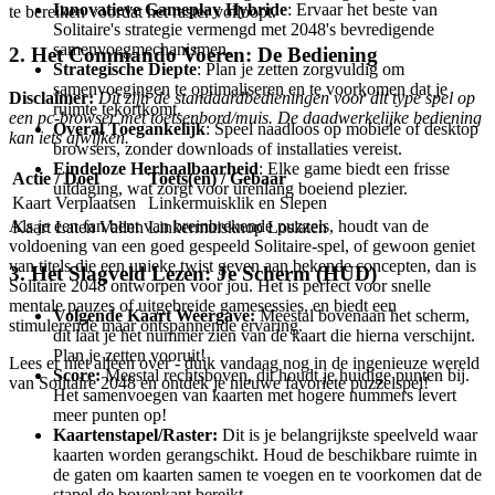
Innovatieve Gameplay Hybride
: Ervaar het beste van
te bereiken voordat het raster volloopt.
Solitaire's strategie vermengd met 2048's bevredigende
samenvoegmechanismen.
2. Het Commando Voeren: De Bediening
Strategische Diepte
: Plan je zetten zorgvuldig om
samenvoegingen te optimaliseren en te voorkomen dat je
Disclaimer:
Dit zijn de standaardbedieningen voor dit type spel op
ruimte tekortkomt.
een pc-browser met toetsenbord/muis. De daadwerkelijke bediening
Overal Toegankelijk
: Speel naadloos op mobiele of desktop
kan iets afwijken.
browsers, zonder downloads of installaties vereist.
Eindeloze Herhaalbaarheid
: Elke game biedt een frisse
Actie / Doel
Toets(en) / Gebaar
uitdaging, wat zorgt voor urenlang boeiend plezier.
Kaart Verplaatsen
Linkermuisklik en Slepen
Als je een fan bent van breinbrekende puzzels, houdt van de
Kaart Laten Vallen
Linkermuisknop Loslaten
voldoening van een goed gespeeld Solitaire-spel, of gewoon geniet
van titels die een unieke twist geven aan bekende concepten, dan is
3. Het Slagveld Lezen: Je Scherm (HUD)
Solitaire 2048 ontworpen voor jou. Het is perfect voor snelle
mentale pauzes of uitgebreide gamesessies, en biedt een
Volgende Kaart Weergave:
Meestal bovenaan het scherm,
stimulerende maar ontspannende ervaring.
dit laat je het nummer zien van de kaart die hierna verschijnt.
Plan je zetten vooruit!
Lees er niet alleen over - duik vandaag nog in de ingenieuze wereld
Score:
Meestal rechtsboven, dit houdt je huidige punten bij.
van Solitaire 2048 en ontdek je nieuwe favoriete puzzelspel!
Het samenvoegen van kaarten met hogere nummers levert
meer punten op!
Kaartenstapel/Raster:
Dit is je belangrijkste speelveld waar
kaarten worden gerangschikt. Houd de beschikbare ruimte in
de gaten om kaarten samen te voegen en te voorkomen dat de
stapel de bovenkant bereikt.