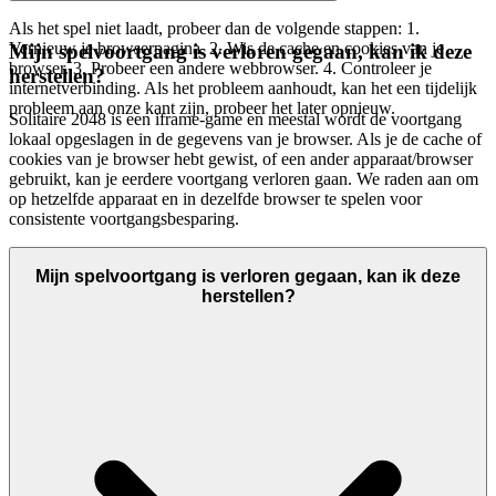
Als het spel niet laadt, probeer dan de volgende stappen: 1.
Vernieuw je browserpagina. 2. Wis de cache en cookies van je
Mijn spelvoortgang is verloren gegaan, kan ik deze
browser. 3. Probeer een andere webbrowser. 4. Controleer je
herstellen?
internetverbinding. Als het probleem aanhoudt, kan het een tijdelijk
probleem aan onze kant zijn, probeer het later opnieuw.
Solitaire 2048 is een iframe-game en meestal wordt de voortgang
lokaal opgeslagen in de gegevens van je browser. Als je de cache of
cookies van je browser hebt gewist, of een ander apparaat/browser
gebruikt, kan je eerdere voortgang verloren gaan. We raden aan om
op hetzelfde apparaat en in dezelfde browser te spelen voor
consistente voortgangsbesparing.
Mijn spelvoortgang is verloren gegaan, kan ik deze
herstellen?