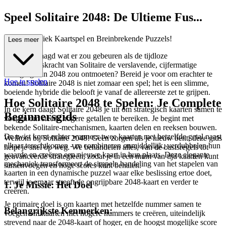
Speel Solitaire 2048: De Ultieme Fus...
ie van Klassiek Kaartspel en Breinbrekende Puzzels!
Lees meer
Ooit afgevraagd wat er zou gebeuren als de tijdloze
aantrekkingskracht van Solitaire de verslavende, cijfermatige
uitdaging van 2048 zou ontmoeten? Bereid je voor om erachter te
Hoe te spelen
komen! Solitaire 2048 is niet zomaar een spel; het is een slimme,
boeiende hybride die belooft je vanaf de allereerste zet te grijpen.
Hoe Solitaire 2048 te Spelen: Je Complete
In de kern daagt Solitaire 2048 je uit om strategisch kaarten samen te
Beginnersgids
voegen om steeds hogere getallen te bereiken. Je begint met
bekende Solitaire-mechanismen, kaarten delen en reeksen bouwen.
De twist komt echter wanneer twee kaarten met hetzelfde getal naast
Welkom bij Solitaire 2048! Geen zorgen als je nieuw bent; deze gids
elkaar terechtkomen - ze combineren onmiddellijk, verdubbelen hun
helpt je snel op weg. We behandelen alles, van de basisregels tot
waarde en creëren een nieuwe kaart in hun plaats. Deze elegante
geavanceerde strategieën, zodat je in een mum van tijd kaarten kunt
mechaniek transformeert de simpele handeling van het stapelen van
samenvoegen en hoge scores kunt behalen.
kaarten in een dynamische puzzel waar elke beslissing ertoe doet,
terwijl je ernaar streeft de ongrijpbare 2048-kaart en verder te
1. Je Missie: Het Doel
creëren.
Je primaire doel is om kaarten met hetzelfde nummer samen te
Belangrijkste Kenmerken:
voegen om kaarten met hogere nummers te creëren, uiteindelijk
strevend naar de 2048-kaart of hoger, en de hoogst mogelijke score