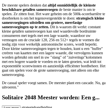
De meeste spelers denken dat
altijd onmiddellijk de kleinste
beschikbare getallen samenvoegen
de beste manier is om te
spelen. Ze zitten fout. Het ware geheim om de 500k-scorebarrière te
doorbreken is om het tegenovergestelde te doen:
strategisch kleine
samenvoegingen uitstellen om grotere, meerfasige
samenvoegingen op te zetten.
Dit is waarom dit werkt: constant
kleine getallen samenvoegen kan snel waardevolle bordruimte
consumeren met tegels met een lage waarde, waardoor uw
vermogen om de cruciale 128, 256 en 512+ tegels te vormen die
nodig zijn voor werkelijk astronomische scores, wordt beperkt.
Door kleine samenvoegingen tegen te houden, kunt u een "buffer"
creëren van kaarten met een lagere waarde, die vervolgens kunnen
worden gebruikt om snel in uw "slang" of "zuiverings"kolommen
met een hogere waarde te voeden en te laten groeien, wat leidt tot
exponentiële scorewinsten en aanzienlijk efficiënter bordbeheer. Het
gaat om spelen voor de grote samenvoeging, niet alleen om elke
samenvoeging.
De casual speler voegt samen. De meester plant een cascade. Nu, ga
uitvoeren."
Solitaire 2048 Meester worden: Een g...
eavanceerde strategiehandleiding
Lees meer