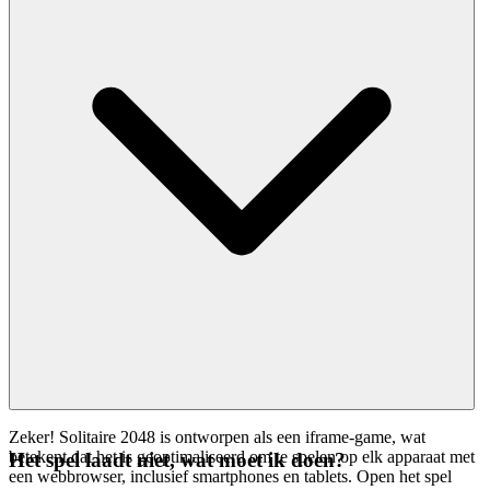
Zeker! Solitaire 2048 is ontworpen als een iframe-game, wat
betekent dat het is geoptimaliseerd om te spelen op elk apparaat met
Het spel laadt niet, wat moet ik doen?
een webbrowser, inclusief smartphones en tablets. Open het spel