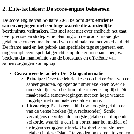
2. Elite-tactieken: De score-engine beheersen
De score-engine van Solitaire 2048 beloont sterk
efficiënte
samenvoegingen met een hoge waarde die aanzienlijke
bordruimte vrijmaken
. Het spel gaat niet over snelheid; het gaat
over precisie en strategische planning om de grootst mogelijke
getallen te creëren met behoud van maximale manoeuvreerbaarheid.
De iframe-aard en het gebrek aan specifieke tags suggereren een
ongecompliceerd spel dat gericht is op de kernmechanismen, wat
betekent dat manipulatie van de bordstatus en efficiëntie van
samenvoegingen koning zijn.
Geavanceerde tactiek: De "Slangenformatie"
Principe:
Deze tactiek richt zich op het creëren van een
aaneengesloten, oplopende numerieke keten over de
onderste rijen van het bord, die op een slang lijkt. Dit
maakt snelle samenvoegingen met een hoge waarde
mogelijk met minimale verspilde ruimte.
Uitvoering:
Plaats eerst altijd uw hoogste getal in een
van de verste hoeken (bijv. rechtsonder). Schik
vervolgens de volgende hoogste getallen in aflopende
volgorde, waarbij u een lijn vormt naar het midden of
de tegenoverliggende hoek. Uw doel is om kleinere
getallen in deze "slang" te voeden om samen te voegen