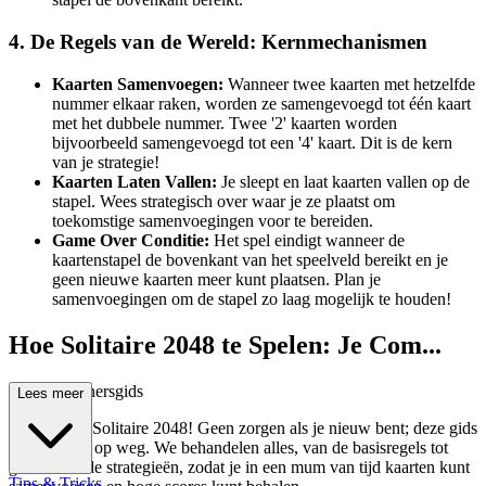
4. De Regels van de Wereld: Kernmechanismen
Kaarten Samenvoegen:
Wanneer twee kaarten met hetzelfde
nummer elkaar raken, worden ze samengevoegd tot één kaart
met het dubbele nummer. Twee '2' kaarten worden
bijvoorbeeld samengevoegd tot een '4' kaart. Dit is de kern
van je strategie!
Kaarten Laten Vallen:
Je sleept en laat kaarten vallen op de
stapel. Wees strategisch over waar je ze plaatst om
toekomstige samenvoegingen voor te bereiden.
Game Over Conditie:
Het spel eindigt wanneer de
kaartenstapel de bovenkant van het speelveld bereikt en je
geen nieuwe kaarten meer kunt plaatsen. Plan je
samenvoegingen om de stapel zo laag mogelijk te houden!
Hoe Solitaire 2048 te Spelen: Je Com...
plete Beginnersgids
Lees meer
Welkom bij Solitaire 2048! Geen zorgen als je nieuw bent; deze gids
helpt je snel op weg. We behandelen alles, van de basisregels tot
geavanceerde strategieën, zodat je in een mum van tijd kaarten kunt
Tips & Tricks