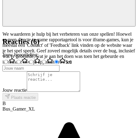
We waarderen je hulp bij het verbeteren van onze spellen! Hoewel
er geen directe in-game rapportagetool is voor iframe-games, kun je
Reacties
(
6
)
meestal een 'Contact' of 'Feedback' link vinden op de website waar
je het spel speelt. Geef zoveel mogelijk details over de bug, inclusief
Jouw beoordeling
:
wat er gebeurde, wat je aan het doen was toen het gebeurde en
informatie over je apparaat/browser.
5
.0
Jouw reactie
Plaats reactie
B
Bus_Gamer_XL