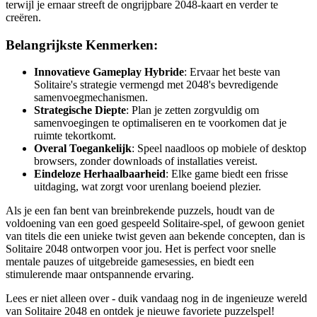
terwijl je ernaar streeft de ongrijpbare 2048-kaart en verder te
creëren.
Belangrijkste Kenmerken:
Innovatieve Gameplay Hybride
: Ervaar het beste van
Solitaire's strategie vermengd met 2048's bevredigende
samenvoegmechanismen.
Strategische Diepte
: Plan je zetten zorgvuldig om
samenvoegingen te optimaliseren en te voorkomen dat je
ruimte tekortkomt.
Overal Toegankelijk
: Speel naadloos op mobiele of desktop
browsers, zonder downloads of installaties vereist.
Eindeloze Herhaalbaarheid
: Elke game biedt een frisse
uitdaging, wat zorgt voor urenlang boeiend plezier.
Als je een fan bent van breinbrekende puzzels, houdt van de
voldoening van een goed gespeeld Solitaire-spel, of gewoon geniet
van titels die een unieke twist geven aan bekende concepten, dan is
Solitaire 2048 ontworpen voor jou. Het is perfect voor snelle
mentale pauzes of uitgebreide gamesessies, en biedt een
stimulerende maar ontspannende ervaring.
Lees er niet alleen over - duik vandaag nog in de ingenieuze wereld
van Solitaire 2048 en ontdek je nieuwe favoriete puzzelspel!