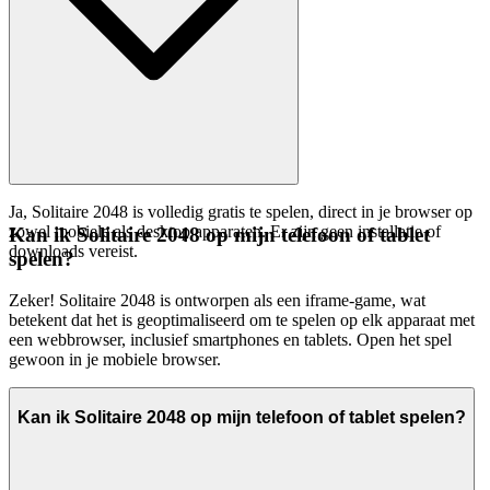
Ja, Solitaire 2048 is volledig gratis te spelen, direct in je browser op
zowel mobiele als desktop apparaten. Er zijn geen installatie of
Kan ik Solitaire 2048 op mijn telefoon of tablet
downloads vereist.
spelen?
Zeker! Solitaire 2048 is ontworpen als een iframe-game, wat
betekent dat het is geoptimaliseerd om te spelen op elk apparaat met
een webbrowser, inclusief smartphones en tablets. Open het spel
gewoon in je mobiele browser.
Kan ik Solitaire 2048 op mijn telefoon of tablet spelen?