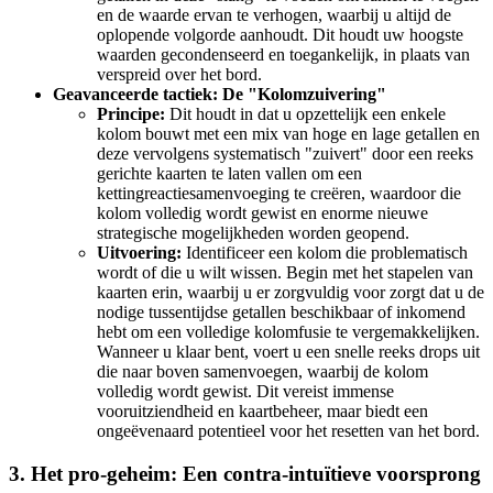
en de waarde ervan te verhogen, waarbij u altijd de
oplopende volgorde aanhoudt. Dit houdt uw hoogste
waarden gecondenseerd en toegankelijk, in plaats van
verspreid over het bord.
Geavanceerde tactiek: De "Kolomzuivering"
Principe:
Dit houdt in dat u opzettelijk een enkele
kolom bouwt met een mix van hoge en lage getallen en
deze vervolgens systematisch "zuivert" door een reeks
gerichte kaarten te laten vallen om een
kettingreactiesamenvoeging te creëren, waardoor die
kolom volledig wordt gewist en enorme nieuwe
strategische mogelijkheden worden geopend.
Uitvoering:
Identificeer een kolom die problematisch
wordt of die u wilt wissen. Begin met het stapelen van
kaarten erin, waarbij u er zorgvuldig voor zorgt dat u de
nodige tussentijdse getallen beschikbaar of inkomend
hebt om een volledige kolomfusie te vergemakkelijken.
Wanneer u klaar bent, voert u een snelle reeks drops uit
die naar boven samenvoegen, waarbij de kolom
volledig wordt gewist. Dit vereist immense
vooruitziendheid en kaartbeheer, maar biedt een
ongeëvenaard potentieel voor het resetten van het bord.
3. Het pro-geheim: Een contra-intuïtieve voorsprong