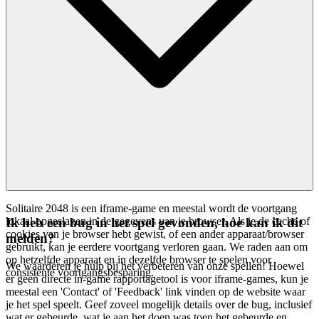
Solitaire 2048 is een iframe-game en meestal wordt de voortgang
lokaal opgeslagen in de gegevens van je browser. Als je de cache of
Ik heb een bug in het spel gevonden, hoe kan ik dit
cookies van je browser hebt gewist, of een ander apparaat/browser
melden?
gebruikt, kan je eerdere voortgang verloren gaan. We raden aan om
op hetzelfde apparaat en in dezelfde browser te spelen voor
We waarderen je hulp bij het verbeteren van onze spellen! Hoewel
consistente voortgangsbesparing.
er geen directe in-game rapportagetool is voor iframe-games, kun je
meestal een 'Contact' of 'Feedback' link vinden op de website waar
je het spel speelt. Geef zoveel mogelijk details over de bug, inclusief
wat er gebeurde, wat je aan het doen was toen het gebeurde en