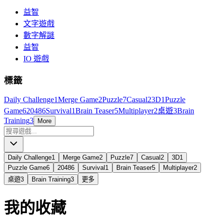
益智
文字遊戲
數字解謎
益智
IO 遊戲
標籤
Daily Challenge
1
Merge Game
2
Puzzle
7
Casual
2
3D
1
Puzzle
Game
6
2048
6
Survival
1
Brain Teaser
5
Multiplayer
2
桌遊
3
Brain
Training
3
More
Daily Challenge
1
Merge Game
2
Puzzle
7
Casual
2
3D
1
Puzzle Game
6
2048
6
Survival
1
Brain Teaser
5
Multiplayer
2
桌遊
3
Brain Training
3
更多
我的收藏