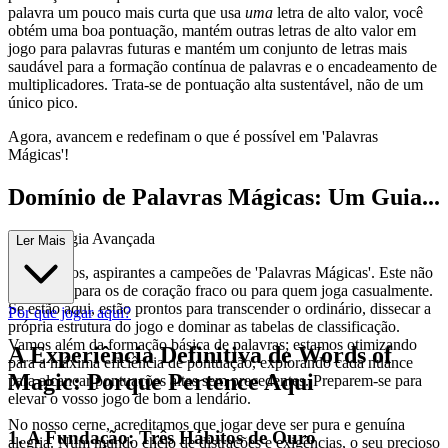
palavra um pouco mais curta que usa
uma
letra de alto valor, você
obtém uma boa pontuação, mantém outras letras de alto valor em
jogo para palavras futuras e mantém um conjunto de letras mais
saudável para a formação contínua de palavras e o encadeamento de
multiplicadores. Trata-se de pontuação alta sustentável, não de um
único pico.
Agora, avancem e redefinam o que é possível em 'Palavras
Mágicas'!
Domínio de Palavras Mágicas: Um Guia...
de Estratégia Avançada
Ler Mais
Bem-vindos, aspirantes a campeões de 'Palavras Mágicas'. Este não
é um guia para os de coração fraco ou para quem joga casualmente.
Se estão aqui, estão prontos para transcender o ordinário, dissecar a
Por que jogar aqui?
própria estrutura do jogo e dominar as tabelas de classificação.
Vamos além da formação básica de palavras; estamos otimizando
A Experiência Definitiva de Words of
para a máxima eficiência de pontuação, explorando cada nuance
Magic: Porque Pertence Aqui
para alcançar pontuações altas sem precedentes. Preparem-se para
elevar o vosso jogo de bom a lendário.
No nosso cerne, acreditamos que jogar deve ser pura e genuína
1. A Fundação: Três Hábitos de Ouro
alegria. Num mundo cheio de distrações e exigências, o seu precioso