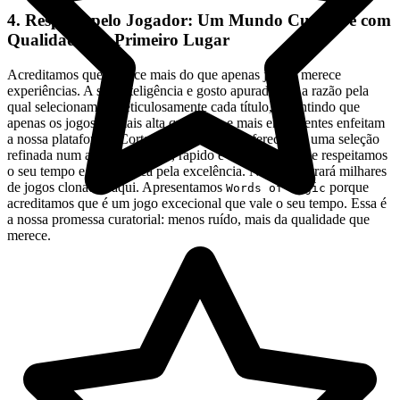
4. Respeito pelo Jogador: Um Mundo Curado e com
Qualidade em Primeiro Lugar
Acreditamos que merece mais do que apenas jogos; merece
experiências. A sua inteligência e gosto apurado são a razão pela
qual selecionamos meticulosamente cada título, garantindo que
apenas os jogos da mais alta qualidade e mais envolventes enfeitam
a nossa plataforma. Cortamos a confusão, oferecendo uma seleção
refinada num ambiente limpo, rápido e discreto, porque respeitamos
o seu tempo e a sua busca pela excelência. Não encontrará milhares
de jogos clonados aqui. Apresentamos
porque
Words of Magic
acreditamos que é um jogo excecional que vale o seu tempo. Essa é
a nossa promessa curatorial: menos ruído, mais da qualidade que
merece.