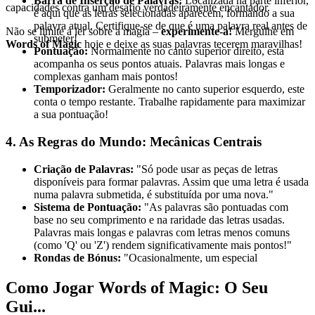
Barra de Inserção de Palavras:
Localizada na parte inferior,
capacidades contra um desafio verdadeiramente encantador.
é aqui que as letras selecionadas aparecem, formando a sua
palavra atual. Certifique-se de que é uma palavra real antes de
Não se limite a ler sobre a magia –
experimente-a!
Mergulhe em
submeter!
Words of Magic
hoje e deixe as suas palavras tecerem maravilhas!
Pontuação:
Normalmente no canto superior direito, esta
acompanha os seus pontos atuais. Palavras mais longas e
complexas ganham mais pontos!
Temporizador:
Geralmente no canto superior esquerdo, este
conta o tempo restante. Trabalhe rapidamente para maximizar
a sua pontuação!
4. As Regras do Mundo: Mecânicas Centrais
Criação de Palavras:
"Só pode usar as peças de letras
disponíveis para formar palavras. Assim que uma letra é usada
numa palavra submetida, é substituída por uma nova."
Sistema de Pontuação:
"As palavras são pontuadas com
base no seu comprimento e na raridade das letras usadas.
Palavras mais longas e palavras com letras menos comuns
(como 'Q' ou 'Z') rendem significativamente mais pontos!"
Rondas de Bónus:
"Ocasionalmente, um especial
Como Jogar Words of Magic: O Seu
Gui...