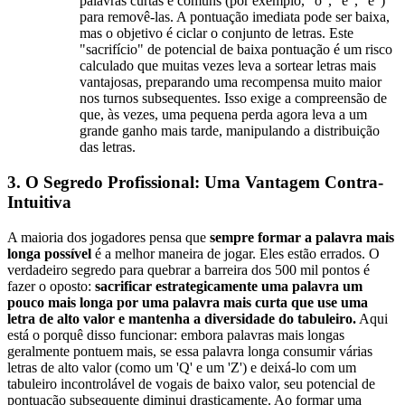
palavras curtas e comuns (por exemplo, "o", "e", "é")
para removê-las. A pontuação imediata pode ser baixa,
mas o objetivo é ciclar o conjunto de letras. Este
"sacrifício" de potencial de baixa pontuação é um risco
calculado que muitas vezes leva a sortear letras mais
vantajosas, preparando uma recompensa muito maior
nos turnos subsequentes. Isso exige a compreensão de
que, às vezes, uma pequena perda agora leva a um
grande ganho mais tarde, manipulando a distribuição
das letras.
3. O Segredo Profissional: Uma Vantagem Contra-
Intuitiva
A maioria dos jogadores pensa que
sempre formar a palavra mais
longa possível
é a melhor maneira de jogar. Eles estão errados. O
verdadeiro segredo para quebrar a barreira dos 500 mil pontos é
fazer o oposto:
sacrificar estrategicamente uma palavra um
pouco mais longa por uma palavra mais curta que use uma
letra de alto valor e mantenha a diversidade do tabuleiro.
Aqui
está o porquê disso funcionar: embora palavras mais longas
geralmente pontuem mais, se essa palavra longa consumir várias
letras de alto valor (como um 'Q' e um 'Z') e deixá-lo com um
tabuleiro incontrolável de vogais de baixo valor, seu potencial de
pontuação subsequente diminui drasticamente. Ao formar uma