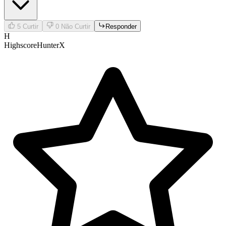
5
Curtir
0
Não Curtir
Responder
H
HighscoreHunterX