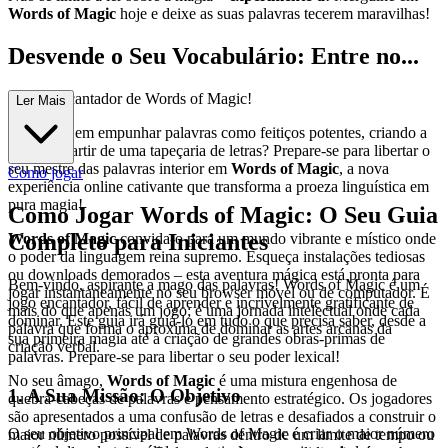
Words of Magic
hoje e deixe as suas palavras tecerem maravilhas!
Desvende o Seu Vocabulário: Entre no...
Reino Encantador de Words of Magic!
Ler Mais
Já sonhou em empunhar palavras como feitiços potentes, criando a
vitória a partir de uma tapeçaria de letras? Prepare-se para libertar o
seu mestre das palavras interior em
Words of Magic
, a nova
Como jogar
experiência online cativante que transforma a proeza linguística em
pura magia!
Como Jogar Words of Magic: O Seu Guia
Completo para Iniciantes
Words of Magic
convida-o para um mundo vibrante e místico onde
o poder da linguagem reina supremo. Esqueça instalações tediosas
ou downloads demorados – esta aventura mágica está pronta para
Bem-vindo, aspirante a mago das palavras! Words of Magic é um
jogar instantaneamente no seu browser móvel ou de computador. É
jogo encantador, fácil de aprender e incrivelmente gratificante de
mais do que apenas um jogo; é uma jornada intelectual onde cada
dominar. Este guia irá guiá-lo em tudo o que precisa saber, desde a
palavra que forma o aproxima de dominar as artes arcanas da
sua primeira magia até à criação de grandes obras-primas de
criação verbal.
palavras. Prepare-se para libertar o seu poder lexical!
No seu âmago,
Words of Magic
é uma mistura engenhosa de
1. A Sua Missão: O Objetivo
quebra-cabeças de palavras e pensamento estratégico. Os jogadores
são apresentados a uma confusão de letras e desafiados a construir o
O seu objetivo principal em Words of Magic é criar o maior número
maior número possível de palavras dentro de um limite de tempo ou