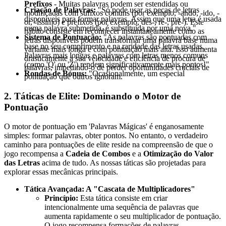
Prefixos
- Muitas palavras podem ser estendidas ou
Criação de Palavras:
"Só pode usar as peças de letras
modificadas com sufixos comuns (por exemplo, -ando, -ido, -
disponíveis para formar palavras. Assim que uma letra é usada
or, -íssimo) e prefixos (por exemplo, des-, re-, pré-). Este
numa palavra submetida, é substituída por uma nova."
hábito consiste em reconhecer instantaneamente como as
Sistema de Pontuação:
"As palavras são pontuadas com
letras disponíveis podem transformar uma palavra base numa
base no seu comprimento e na raridade das letras usadas.
variante mais longa e com pontuação mais alta. Isso aumenta
Palavras mais longas e palavras com letras menos comuns
drasticamente a sua velocidade e eficiência de procura de
(como 'Q' ou 'Z') rendem significativamente mais pontos!"
palavras, impedindo-o de perder oportunidades cruciais de
Rondas de Bónus:
"Ocasionalmente, um especial
pontuação que outros ignoram.
2. Táticas de Elite: Dominando o Motor de
Pontuação
O motor de pontuação em 'Palavras Mágicas' é enganosamente
simples: formar palavras, obter pontos. No entanto, o verdadeiro
caminho para pontuações de elite reside na compreensão de que o
jogo recompensa a
Cadeia de Combos
e a
Otimização do Valor
das Letras
acima de tudo. As nossas táticas são projetadas para
explorar essas mecânicas principais.
Tática Avançada: A "Cascata de Multiplicadores"
Princípio:
Esta tática consiste em criar
intencionalmente uma sequência de palavras que
aumenta rapidamente o seu multiplicador de pontuação.
O jogo recompensa formações de palavras