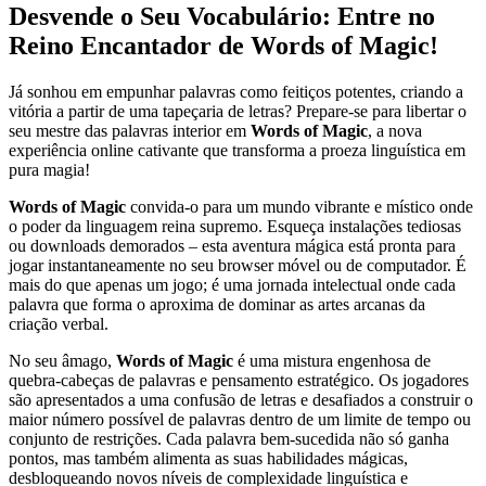
Desvende o Seu Vocabulário: Entre no
Reino Encantador de Words of Magic!
Já sonhou em empunhar palavras como feitiços potentes, criando a
vitória a partir de uma tapeçaria de letras? Prepare-se para libertar o
seu mestre das palavras interior em
Words of Magic
, a nova
experiência online cativante que transforma a proeza linguística em
pura magia!
Words of Magic
convida-o para um mundo vibrante e místico onde
o poder da linguagem reina supremo. Esqueça instalações tediosas
ou downloads demorados – esta aventura mágica está pronta para
jogar instantaneamente no seu browser móvel ou de computador. É
mais do que apenas um jogo; é uma jornada intelectual onde cada
palavra que forma o aproxima de dominar as artes arcanas da
criação verbal.
No seu âmago,
Words of Magic
é uma mistura engenhosa de
quebra-cabeças de palavras e pensamento estratégico. Os jogadores
são apresentados a uma confusão de letras e desafiados a construir o
maior número possível de palavras dentro de um limite de tempo ou
conjunto de restrições. Cada palavra bem-sucedida não só ganha
pontos, mas também alimenta as suas habilidades mágicas,
desbloqueando novos níveis de complexidade linguística e