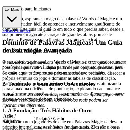
a Completo para Iniciantes
Ler Mais
Bem-vindo, aspirante a mago das palavras! Words of Magic é um
jogo encantador, fácil de aprender e incrivelmente gratificante de
dominar. Este guia irá guiá-lo em tudo o que precisa saber, desde a
Dicas e truques
sua primeira magia até à criação de grandes obras-primas de
palavras. Prepare-se para libertar o seu poder lexical!
Domínio de Palavras Mágicas: Um Guia
de Estratégia Avançada
1. A Sua Missão: O Objetivo
O seu objetivo principal em Words of Magic é criar o maior número
Bem-vindos, aspirantes a campeões de 'Palavras Mágicas'. Este não
possível de palavras válidas a partir de um conjunto de letras, para
é um guia para os de coração fraco ou para quem joga casualmente.
alcançar a maior pontuação antes que o tempo se esgote.
Se estão aqui, estão prontos para transcender o ordinário, dissecar a
própria estrutura do jogo e dominar as tabelas de classificação.
2. Tomando o Comando: Os Controlos
Vamos além da formação básica de palavras; estamos otimizando
para a máxima eficiência de pontuação, explorando cada nuance
para alcançar pontuações altas sem precedentes. Preparem-se para
Aviso:
Estes são os controlos padrão para este tipo de jogo em PC
elevar o vosso jogo de bom a lendário.
Browser com Teclado/Rato. Os controlos reais podem ser
ligeiramente diferentes.
1. A Fundação: Três Hábitos de Ouro
Ação /
Tecla(s) / Gesto
Objetivo
Para se tornarem jogadores de elite em 'Palavras Mágicas', devem
primeiro internalizar estes hábitos fundamentais. Eles são a base
Clique do Botão Esquerdo do Rato ou Tecla de