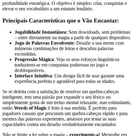
profundidade estratégica. O objetivo é simples: criar, conquistar e
elevar o seu vocabulário a um estatuto lendário.
Principais Características que o Vão Encantar:
Jogabilidade Instantânea
: Sem downloads, sem problemas
– entre diretamente na magia a partir de qualquer dispositivo.
Jogo de Palavras Envolvente
: Desafie a sua mente com
inúmeras combinações de letras e descubra palavras
escondidas.
Progressão Mágica
: Veja os seus esforços linguísticos
traduzirem-se em conquistas poderosas no jogo e
desbloqueáveis.
Interface Intuitiva
: Um design fácil de usar garante uma
experiência perfeita e agradável para todas as idades.
Se se deleita com a satisfação de resolver um quebra-cabeças
inteligente, tem uma paixão por expandir o seu léxico ou
simplesmente gosta de um treino mental relaxante, mas estimulante,
então
Words of Magic
é feito à sua medida. É perfeito para
jogadores casuais que procuram um quebra-cabeças rápido e para
mestres das palavras experientes, ansiosos por testar as suas
capacidades contra um desafio verdadeiramente encantador.
Não se limite a ler sobre a magia –
experimente-a!
Mergulhe em