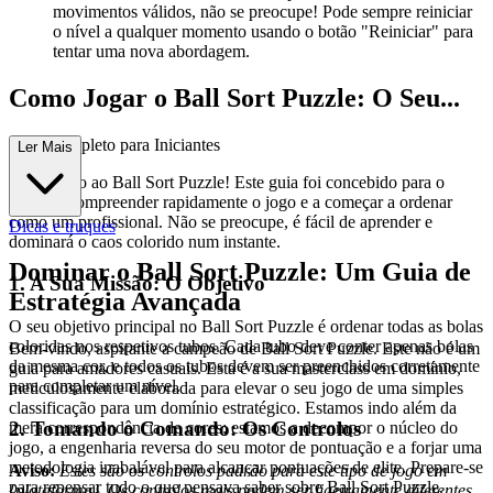
movimentos válidos, não se preocupe! Pode sempre reiniciar
o nível a qualquer momento usando o botão "Reiniciar" para
tentar uma nova abordagem.
Como Jogar o Ball Sort Puzzle: O Seu...
Guia Completo para Iniciantes
Ler Mais
Bem-vindo ao Ball Sort Puzzle! Este guia foi concebido para o
ajudar a compreender rapidamente o jogo e a começar a ordenar
como um profissional. Não se preocupe, é fácil de aprender e
Dicas e truques
dominará o caos colorido num instante.
Dominar o Ball Sort Puzzle: Um Guia de
1. A Sua Missão: O Objetivo
Estratégia Avançada
O seu objetivo principal no Ball Sort Puzzle é ordenar todas as bolas
coloridas nos respetivos tubos. Cada tubo deve conter apenas bolas
Bem-vindo, aspirante a campeão de Ball Sort Puzzle. Este não é um
da mesma cor, e todos os tubos devem ser preenchidos corretamente
guia para amadores casuais. Esta é a sua masterclass em domínio,
para completar um nível.
meticulosamente elaborada para elevar o seu jogo de uma simples
classificação para um domínio estratégico. Estamos indo além da
2. Tomando o Comando: Os Controlos
mera correspondência de cores; estamos a decompor o núcleo do
jogo, a engenharia reversa do seu motor de pontuação e a forjar uma
metodologia inabalável para alcançar pontuações de elite. Prepare-se
Aviso:
Estes são os controlos padrão para este tipo de jogo em
para repensar tudo o que pensava saber sobre Ball Sort Puzzle.
{plataforma}. Os controlos reais podem ser ligeiramente diferentes.