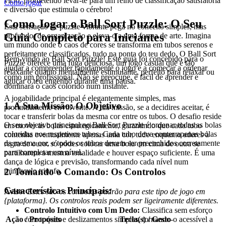
vício, prometendo levar-te para um reino de classificação satisfatória
Como jogar
e diversão que estimula o cérebro!
Como Jogar o Ball Sort Puzzle: O Seu
Esta sensação de puzzle vibrante pega no conceito simples, mas
Guia Completo para Iniciantes
profundo, de organização e eleva-o a uma forma de arte. Imagina
um mundo onde o caos de cores se transforma em tubos serenos e
perfeitamente classificados, tudo na ponta do teu dedo. O Ball Sort
Bem-vindo ao Ball Sort Puzzle! Este guia foi concebido para o
Puzzle oferece uma fuga deliciosa, um jogo casual que é tão
ajudar a compreender rapidamente o jogo e a começar a ordenar
relaxante quanto mentalmente estimulante, perfeito para relaxar ou
como um profissional. Não se preocupe, é fácil de aprender e
aguçar o teu engenho durante uma pausa.
dominará o caos colorido num instante.
A jogabilidade principal é elegantemente simples, mas
1. A Sua Missão: O Objetivo
profundamente envolvente. A tua missão, se a decidires aceitar, é
tocar e transferir bolas da mesma cor entre os tubos. O desafio reside
O seu objetivo principal no Ball Sort Puzzle é ordenar todas as bolas
em mover as bolas estrategicamente, garantindo que cada tubo
coloridas nos respetivos tubos. Cada tubo deve conter apenas bolas
contenha eventualmente apenas uma cor, tudo enquanto aderes à
da mesma cor, e todos os tubos devem ser preenchidos corretamente
regra de ouro: só podes colocar uma bola em cima de outra se
para completar um nível.
partilharem a mesma tonalidade e houver espaço suficiente. É uma
dança de lógica e previsão, transformando cada nível num
2. Tomando o Comando: Os Controlos
minúsculo triunfo.
Características Principais:
Aviso:
Estes são os controlos padrão para este tipo de jogo em
{plataforma}. Os controlos reais podem ser ligeiramente diferentes.
Controlo Intuitivo com Um Dedo:
Classifica sem esforço
com toques e deslizamentos simples, tornando-o acessível a
Ação / Propósito
Tecla(s) / Gesto