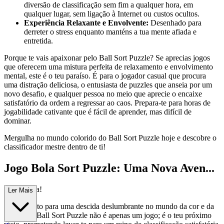
diversão de classificação sem fim a qualquer hora, em
qualquer lugar, sem ligação à Internet ou custos ocultos.
Experiência Relaxante e Envolvente:
Desenhado para
derreter o stress enquanto manténs a tua mente afiada e
entretida.
Porque te vais apaixonar pelo Ball Sort Puzzle? Se aprecias jogos
que oferecem uma mistura perfeita de relaxamento e envolvimento
mental, este é o teu paraíso. É para o jogador casual que procura
uma distração deliciosa, o entusiasta de puzzles que anseia por um
novo desafio, e qualquer pessoa no meio que aprecie o encaixe
satisfatório da ordem a regressar ao caos. Prepara-te para horas de
jogabilidade cativante que é fácil de aprender, mas difícil de
dominar.
Mergulha no mundo colorido do Ball Sort Puzzle hoje e descobre o
classificador mestre dentro de ti!
Jogo Bola Sort Puzzle: Uma Nova Aven...
tura Espera!
Ler Mais
Estás pronto para uma descida deslumbrante no mundo da cor e da
lógica? O Ball Sort Puzzle não é apenas um jogo; é o teu próximo