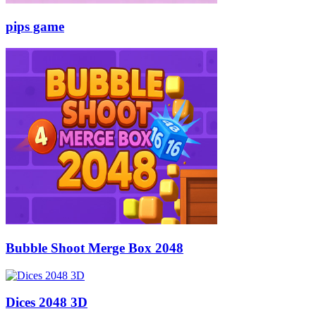
pips game
Bubble Shoot Merge Box 2048
Dices 2048 3D