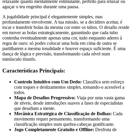
relaxante quanto mentalmente estimulante, perfeito para relaxar ou
aguçar o teu engenho durante uma pausa.
A jogabilidade principal é elegantemente simples, mas
profundamente envolvente. A tua missão, se a decidires aceitar, é
tocar e transferir bolas da mesma cor entre os tubos. O desafio reside
em mover as bolas estrategicamente, garantindo que cada tubo
contenha eventualmente apenas uma cor, tudo enquanto aderes à
regra de ouro: só podes colocar uma bola em cima de outra se
partilharem a mesma tonalidade e houver espaço suficiente. É uma
dança de lógica e previsão, transformando cada nível num
minúsculo triunfo.
Características Principais:
Controlo Intuitivo com Um Dedo:
Classifica sem esforço
com toques e deslizamentos simples, tornando-o acessível a
todos.
Mapa de Desafios Progressivo:
Viaja por uma vasta gama
de níveis, desde introduções suaves a fases de especialistas
que desafiam a mente.
Mecânica Estratégica de Classificação de Bolhas:
Cada
movimento requer pensamento, transformando uma
classificação simples num quebra-cabeças gratificante.
Jogo Completamente Gratuito e Offline:
Desfruta de