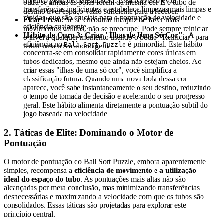
objetivo geral de classificação. Essa previsão evita
outra se ambas as bolas forem da mesma cor E o tubo de
transferências ineficientes e estabelece limpezas mais limpas e
destino tiver espaço vazio suficiente para a receber.
rápidas, que são cruciais para a pontuação de velocidade e
Ficar Preso:
Se se encontrar incapaz de fazer mais
eficiência subjacente.
movimentos válidos, não se preocupe! Pode sempre reiniciar
Hábito de Ouro 3: Criar "Ilhas de Uma Só Cor"
- A
o nível a qualquer momento usando o botão "Reiniciar" para
eficiência no
é primordial. Este hábito
Ball Sort Puzzle
tentar uma nova abordagem.
concentra-se em consolidar rapidamente cores únicas em
tubos dedicados, mesmo que ainda não estejam cheios. Ao
criar essas "ilhas de uma só cor", você simplifica a
classificação futura. Quando uma nova bola dessa cor
aparece, você sabe instantaneamente o seu destino, reduzindo
o tempo de tomada de decisão e acelerando o seu progresso
geral. Este hábito alimenta diretamente a pontuação subtil do
jogo baseada na velocidade.
2. Táticas de Elite: Dominando o Motor de
Pontuação
O motor de pontuação do Ball Sort Puzzle, embora aparentemente
simples, recompensa a
eficiência de movimento e a utilização
ideal do espaço do tubo
. As pontuações mais altas não são
alcançadas por mera conclusão, mas minimizando transferências
desnecessárias e maximizando a velocidade com que os tubos são
consolidados. Essas táticas são projetadas para explorar este
princípio central.