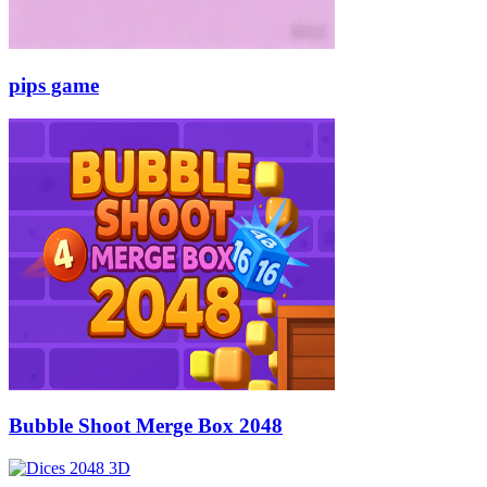
pips game
Bubble Shoot Merge Box 2048