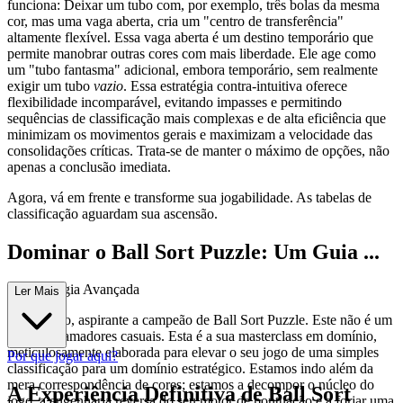
funciona: Deixar um tubo com, por exemplo, três bolas da mesma
cor, mas uma vaga aberta, cria um "centro de transferência"
altamente flexível. Essa vaga aberta é um destino temporário que
permite manobrar outras cores com mais liberdade. Ele age como
um "tubo fantasma" adicional, embora temporário, sem realmente
exigir um tubo
vazio
. Essa estratégia contra-intuitiva oferece
flexibilidade incomparável, evitando impasses e permitindo
sequências de classificação mais complexas e de alta eficiência que
minimizam os movimentos gerais e maximizam a velocidade das
consolidações críticas. Trata-se de manter o máximo de opções, não
apenas a conclusão imediata.
Agora, vá em frente e transforme sua jogabilidade. As tabelas de
classificação aguardam sua ascensão.
Dominar o Ball Sort Puzzle: Um Guia ...
de Estratégia Avançada
Ler Mais
Bem-vindo, aspirante a campeão de Ball Sort Puzzle. Este não é um
guia para amadores casuais. Esta é a sua masterclass em domínio,
meticulosamente elaborada para elevar o seu jogo de uma simples
Por que jogar aqui?
classificação para um domínio estratégico. Estamos indo além da
mera correspondência de cores; estamos a decompor o núcleo do
A Experiência Definitiva de Ball Sort
jogo, a engenharia reversa do seu motor de pontuação e a forjar uma