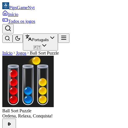
PipsGameNyt
Início
Todos os jogos
Português
🇵🇹
Início
Jogos
Ball Sort Puzzle
Ball Sort Puzzle
Ordena, Relaxa, Conquista!