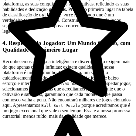
plataforma, as suas conquistas são significativas, refletindo as suas
habilidades e dedicação genuínas. Procure o primeiro lugar na tabela
de classificação de
sabendo que é um
Ball Sort Puzzle
verdadeiro teste de habilidade. Construímos o campo de jogos
seguro e justo, para que se possa concentrar em construir o seu
legado.
4. Respeito pelo Jogador: Um Mundo Curado, com
Qualidade em Primeiro Lugar
Reconhecemos que a sua inteligência e discernimento exigem mais
do que apenas opções infinitas; exigem qualidade. A nossa
plataforma é um testemunho desta crença, um santuário
cuidadosamente curado, livre da desordem de jogos de baixo
esforço e interfaces intrusivas. Não nos limitamos a hospedar jogos;
selecionamos experiências que acreditamos genuinamente que o
cativarão e satisfarão, garantindo que cada momento que passa
connosco valha a pena. Não encontrará milhares de jogos clonados
aqui. Apresentamos
porque acreditamos que é
Ball Sort Puzzle
um jogo excecional que vale o seu tempo. Essa é a nossa promessa
curatorial: menos ruído, mais da qualidade que merece.