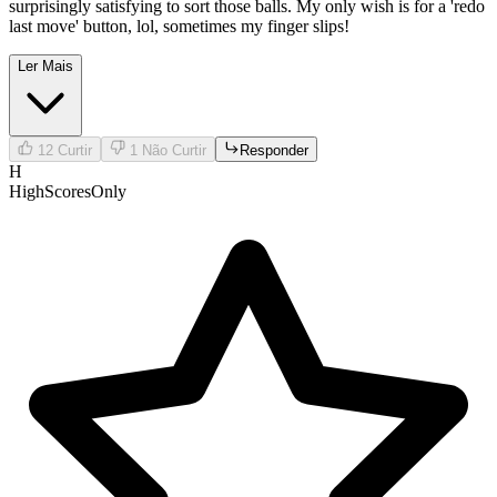
surprisingly satisfying to sort those balls. My only wish is for a 'redo
last move' button, lol, sometimes my finger slips!
Ler Mais
12
Curtir
1
Não Curtir
Responder
H
HighScoresOnly