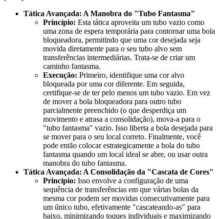
Tática Avançada: A Manobra do "Tubo Fantasma"
Princípio:
Esta tática aproveita um tubo vazio como
uma zona de espera temporária para contornar uma bola
bloqueadora, permitindo que uma cor desejada seja
movida diretamente para o seu tubo alvo sem
transferências intermediárias. Trata-se de criar um
caminho fantasma.
Execução:
Primeiro, identifique uma cor alvo
bloqueada por uma cor diferente. Em seguida,
certifique-se de ter pelo menos um tubo vazio. Em vez
de mover a bola bloqueadora para outro tubo
parcialmente preenchido (o que desperdiça um
movimento e atrasa a consolidação), mova-a para o
"tubo fantasma" vazio. Isso liberta a bola desejada para
se mover para o seu local correto. Finalmente, você
pode então colocar estrategicamente a bola do tubo
fantasma quando um local ideal se abre, ou usar outra
manobra do tubo fantasma.
Tática Avançada: A Consolidação da "Cascata de Cores"
Princípio:
Isso envolve a configuração de uma
sequência de transferências em que várias bolas da
mesma cor podem ser movidas consecutivamente para
um único tubo, efetivamente "cascateando-as" para
baixo, minimizando toques individuais e maximizando