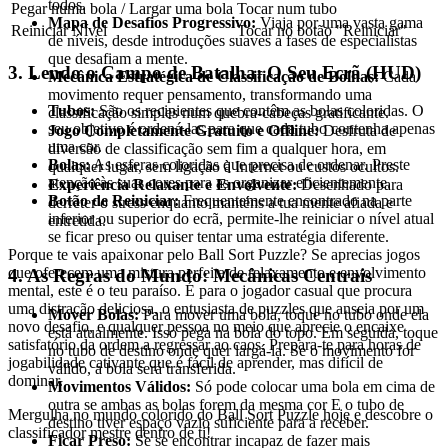
todos.
Pegar numa bola / Largar uma bola
Tocar num tubo
Mapa de Desafios Progressivo:
Viaja por uma vasta gama
Reiniciar Nível
Tocar no botão "Reiniciar"
de níveis, desde introduções suaves a fases de especialistas
que desafiam a mente.
3. Lendo o Campo de Batalha: O Seu Ecrã (HUD)
Mecânica Estratégica de Classificação de Bolhas:
Cada
movimento requer pensamento, transformando uma
Tubos:
São os recipientes que contêm as bolas coloridas. O
classificação simples num quebra-cabeças gratificante.
seu objetivo é ordená-las para que cada tubo contenha apenas
Jogo Completamente Gratuito e Offline:
Desfruta de
uma cor.
diversão de classificação sem fim a qualquer hora, em
Bolas:
As esferas coloridas que precisa de ordenar. Preste
qualquer lugar, sem ligação à Internet ou custos ocultos.
atenção às suas cores para as organizar eficientemente.
Experiência Relaxante e Envolvente:
Desenhado para
Botão de Reiniciar:
Frequentemente encontrado na parte
derreter o stress enquanto manténs a tua mente afiada e
inferior ou superior do ecrã, permite-lhe reiniciar o nível atual
entretida.
se ficar preso ou quiser tentar uma estratégia diferente.
Porque te vais apaixonar pelo Ball Sort Puzzle? Se aprecias jogos
que oferecem uma mistura perfeita de relaxamento e envolvimento
4. As Regras do Mundo: Mecânicas Centrais
mental, este é o teu paraíso. É para o jogador casual que procura
uma distração deliciosa, o entusiasta de puzzles que anseia por um
Mover Bolas:
Para mover uma bola, toque no tubo onde ela
novo desafio, e qualquer pessoa no meio que aprecie o encaixe
está atualmente. Isso pega na bola do topo. Em seguida, toque
satisfatório da ordem a regressar ao caos. Prepara-te para horas de
no tubo de destino onde quer largá-la. Se o movimento for
jogabilidade cativante que é fácil de aprender, mas difícil de
válido, a bola será transferida.
dominar.
Movimentos Válidos:
Só pode colocar uma bola em cima de
outra se ambas as bolas forem da mesma cor E o tubo de
Mergulha no mundo colorido do Ball Sort Puzzle hoje e descobre o
destino tiver espaço vazio suficiente para a receber.
classificador mestre dentro de ti!
Ficar Preso:
Se se encontrar incapaz de fazer mais