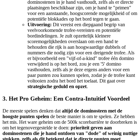
dominostenen in je hand vasthoudt, zelfs als er directe
plaatsingen beschikbaar zijn, om je hand te "primen"
voor een aanstaande, hoogscorende mogelijkheid of om
potentiële blokkades op het bord tegen te gaan.
Uitvoering:
Dit vereist een diepgaand begrip van
veelvoorkomende trofee-vereisten en potentiële
bordindelingen. Je zult opzettelijk kleinere
scoremogelijkheden overslaan om een hand te
behouden die rijk is aan hoogwaardige dubbels of
nummers die nodig zijn voor een dreigende trofee. Als
er bijvoorbeeld een "vijf-of-a-kind" trofee één domino
verwijderd is op het bord, zou je een '5' domino
vasthouden, zelfs als je deze ergens anders voor een
paar punten zou kunnen spelen, zodat je de trofee kunt
voltooien zodra het bord het toelaat. Dit gaat over
strategische geduld en opzet
.
3. Het Pro Geheim: Een Contra-Intuïtief Voordeel
De meeste spelers denken dat
altijd de dominosteen met de
hoogste punten spelen
de beste manier is om te spelen. Ze hebben
het mis. Het ware geheim om de 500k scorebarrière te doorbreken is
om het tegenovergestelde te doen:
prioriteit geven aan
dominostenen die je hand ontdoen van "dode" of weinig nuttige
stukken, zelfs als dit betekent dat je directe punten moet