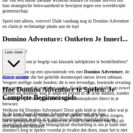
die van een snelle mentale workout houden of ernaar streven om
hun strategische bekwaamheid te bewijzen tegen een wereldwijde
gemeenschap.
Speel niet alleen, verover! Duik vandaag nog in Domino Adventure
en claim je rechtmatige plaats aan de top!
Domino Adventure: Ontketen Je Innerl...
ijke Strateeg!
Lees meer
Ben je klaar om je begrip van klassiek tafelplezier te herdefiniëren?
Bereid je voor op een opwindende reis met
Domino Adventure
, de
Hoe te spelen
online sensatie die het geliefde dominospel nieuw leven inblaast.
Vergeet stoffige oude borden; dit is een levendige, boeiende ervaring
ontworpen voor de moderne speler. Naadloos toegankelijk op zowel
Hoe Domino Adventure te Spelen: Je
mobiel als desktop, kun je altijd en overal in de actie duiken, zonder
Complete Beginnersgids
installatie - gewoon puur, onvervalst dominoplezier direct in je
browser.
Welkom bij Domino Adventure! Deze gids leidt je door alles wat je
In de kern daagt Domino Adventure spelers uit om hun
moet weten om dit boeiende spel te spelen. Maak je geen zorgen,
tegenstanders te slim af te zijn door slimme tegelplaatsing en
het is gemakkelijk op te pakken en je zult in een mum van tijd als
strategisch denken. De belangrijkste doelstelling is om je hand met
een kampioen strijden!
domino's leeg te spelen voordat je rivalen dat doen, maar het is niet