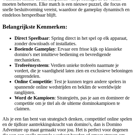
moeten beheersen. Elke match is een nieuwe puzzel, die focus en
snelle besluitvorming vereist, waardoor de gameplay dynamisch en
eindeloos herspeelbaar blijft.
Belangrijkste Kenmerken:
Direct Speelbaar
: Spring direct in het spel op elk apparaat,
zonder downloads of installaties.
Boeiende Gameplay
: Ervaar een frisse kijk op klassieke
domino's met intuïtieve bediening en bevredigende
mechanieken.
Trofeeënsysteem
: Verdien unieke trofeeën naarmate je
vordert, die je vaardigheid laten zien en exclusieve beloningen
ontgrendelen.
Online Competitie
: Test je kunnen tegen andere spelers in
spannende online wedstrijden en beklim de wereldwijde
ranglijsten.
Word de Kampioen
: Strategieën, pas je aan en domineer de
competitie om je titel als de ultieme dominokampioen te
claimen.
Als je een fan bent van strategisch denken, competitief online spelen
en de tijdloze aantrekkingskracht van domino's, dan is Domino
Adventure op maat gemaakt voor jou. Het is perfect voor degenen