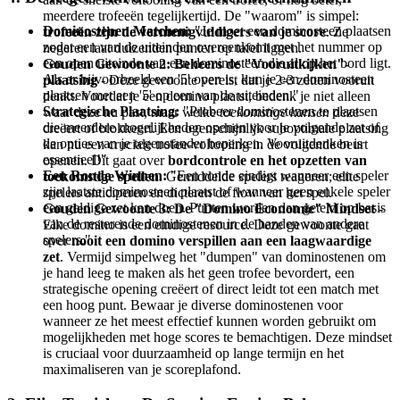
meerdere trofeeën tegelijkertijd. De "waarom" is simpel:
Dominostenen Matchen:
"Je moet een dominosteen plaatsen
trofeeën zijn de vermenigvuldigers van je score
. Ze
zodat een van de uiteinden overeenkomt met het nummer op
negeren laat duizenden punten op tafel liggen.
een open uiteinde van een dominosteen die al op het bord ligt.
Gouden Gewoonte 2: Beheers de "Vooruitkijken"-
Als er bijvoorbeeld een '5' open is, kun je een dominosteen
plaatsing
- Deze gewoonte vereist dat je 2-3 zetten vooruit
plaatsen met een '5' op een van de uiteinden."
denkt. Voordat je een domino plaatst, bedenk je niet alleen
Strategische Plaatsing:
"Probeer dominostenen te plaatsen
waar deze nu past, maar welke
toekomstige kansen
deze
die meerdere mogelijkheden openen voor je volgende zet of
creëert of blokkeert. Een ogenschijnlijk suboptimale plaatsing
de opties van je tegenstander beperken. Vooruitdenken is
kan nu een cruciale trofee-voltooiing in de volgende beurt
essentieel!"
openen. Dit gaat over
bordcontrole en het opzetten van
Een Ronde Winnen:
"Een ronde eindigt wanneer een speler
toekomstige spellen
. Gemiddelde spelers reageren; elite
zijn laatste dominosteen plaatst of wanneer geen enkele speler
spelers anticiperen en dicteren de flow van het spel.
een geldige zet kan doen. Punten worden dan geteld op basis
Gouden Gewoonte 3: De "Domino Economie" Mindset
-
van de resterende dominostenen in de handen van andere
Elke domino is een eindige resource. Deze gewoonte gaat
spelers."
over
nooit een domino verspillen aan een laagwaardige
zet
. Vermijd simpelweg het "dumpen" van dominostenen om
je hand leeg te maken als het geen trofee bevordert, een
strategische opening creëert of direct leidt tot een match met
een hoog punt. Bewaar je diverse dominostenen voor
wanneer ze het meest effectief kunnen worden gebruikt om
mogelijkheden met hoge scores te bemachtigen. Deze mindset
is cruciaal voor duurzaamheid op lange termijn en het
maximaliseren van je scoreplafond.