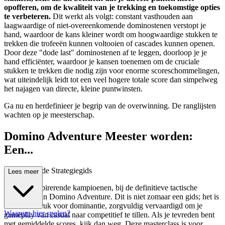
opofferen, om de kwaliteit van je trekking en toekomstige opties
te verbeteren.
Dit werkt als volgt: constant vasthouden aan
laagwaardige of niet-overeenkomende dominostenen verstopt je
hand, waardoor de kans kleiner wordt om hoogwaardige stukken te
trekken die trofeeën kunnen voltooien of cascades kunnen openen.
Door deze "dode last" dominostenen af te leggen, doorloop je je
hand efficiënter, waardoor je kansen toenemen om de cruciale
stukken te trekken die nodig zijn voor enorme scoreschommelingen,
wat uiteindelijk leidt tot een veel hogere totale score dan simpelweg
het najagen van directe, kleine puntwinsten.
Ga nu en herdefinieer je begrip van de overwinning. De ranglijsten
wachten op je meesterschap.
Domino Adventure Meester worden:
Een...
Geavanceerde Strategiegids
Lees meer
Welkom, aspirerende kampioenen, bij de definitieve tactische
ontleding van Domino Adventure. Dit is niet zomaar een gids; het is
een blauwdruk voor dominantie, zorgvuldig vervaardigd om je
Waarom hier spelen?
gameplay van casual naar competitief te tillen. Als je tevreden bent
met gemiddelde scores, kijk dan weg. Deze masterclass is voor