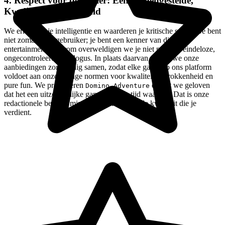
4. Respect voor de Speler: Een Samengestelde,
Kwaliteit-Eerste Wereld
We erkennen je intelligentie en waarderen je kritische smaak. Je bent
niet zomaar een gebruiker; je bent een kenner van digitaal
entertainment. Daarom overweldigen we je niet met een eindeloze,
ongecontroleerde catalogus. In plaats daarvan stellen we onze
aanbiedingen zorgvuldig samen, zodat elke game op ons platform
voldoet aan onze strenge normen voor kwaliteit, betrokkenheid en
pure fun. We presenteren
omdat we geloven
Domino Adventure
dat het een uitzonderlijke game is die je tijd waard is. Dat is onze
redactionele belofte: minder ruis, meer van de kwaliteit die je
verdient.