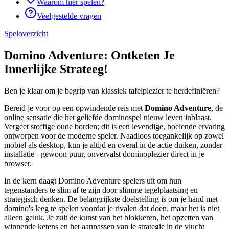
Waarom hier spelen?
Veelgestelde vragen
Speloverzicht
Domino Adventure: Ontketen Je
Innerlijke Strateeg!
Ben je klaar om je begrip van klassiek tafelplezier te herdefiniëren?
Bereid je voor op een opwindende reis met
Domino Adventure
, de
online sensatie die het geliefde dominospel nieuw leven inblaast.
Vergeet stoffige oude borden; dit is een levendige, boeiende ervaring
ontworpen voor de moderne speler. Naadloos toegankelijk op zowel
mobiel als desktop, kun je altijd en overal in de actie duiken, zonder
installatie - gewoon puur, onvervalst dominoplezier direct in je
browser.
In de kern daagt Domino Adventure spelers uit om hun
tegenstanders te slim af te zijn door slimme tegelplaatsing en
strategisch denken. De belangrijkste doelstelling is om je hand met
domino's leeg te spelen voordat je rivalen dat doen, maar het is niet
alleen geluk. Je zult de kunst van het blokkeren, het opzetten van
winnende ketens en het aanpassen van je strategie in de vlucht