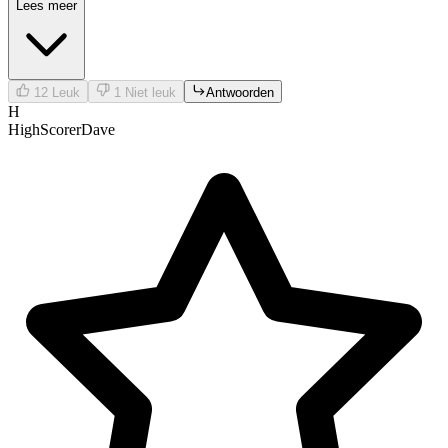
Lees meer
12
Leuk
1
Niet leuk
Antwoorden
H
HighScorerDave