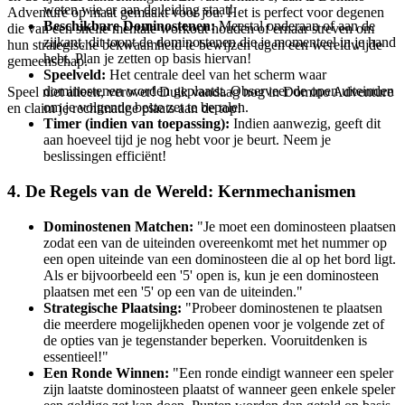
weten wie er aan de leiding staat!
Adventure op maat gemaakt voor jou. Het is perfect voor degenen
Beschikbare Dominostenen:
Meestal onderaan of aan de
die van een snelle mentale workout houden of ernaar streven om
zijkant, dit toont de dominostenen die je momenteel in je hand
hun strategische bekwaamheid te bewijzen tegen een wereldwijde
hebt. Plan je zetten op basis hiervan!
gemeenschap.
Speelveld:
Het centrale deel van het scherm waar
dominostenen worden geplaatst. Observeer de open uiteinden
Speel niet alleen, verover! Duik vandaag nog in Domino Adventure
om je volgende beste zet te bepalen.
en claim je rechtmatige plaats aan de top!
Timer (indien van toepassing):
Indien aanwezig, geeft dit
aan hoeveel tijd je nog hebt voor je beurt. Neem je
beslissingen efficiënt!
4. De Regels van de Wereld: Kernmechanismen
Dominostenen Matchen:
"Je moet een dominosteen plaatsen
zodat een van de uiteinden overeenkomt met het nummer op
een open uiteinde van een dominosteen die al op het bord ligt.
Als er bijvoorbeeld een '5' open is, kun je een dominosteen
plaatsen met een '5' op een van de uiteinden."
Strategische Plaatsing:
"Probeer dominostenen te plaatsen
die meerdere mogelijkheden openen voor je volgende zet of
de opties van je tegenstander beperken. Vooruitdenken is
essentieel!"
Een Ronde Winnen:
"Een ronde eindigt wanneer een speler
zijn laatste dominosteen plaatst of wanneer geen enkele speler