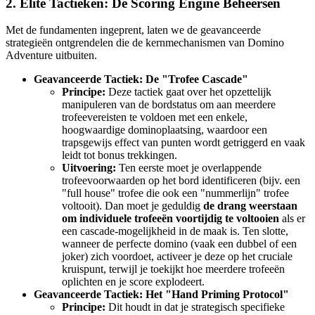
2. Elite Tactieken: De Scoring Engine Beheersen
Met de fundamenten ingeprent, laten we de geavanceerde
strategieën ontgrendelen die de kernmechanismen van Domino
Adventure uitbuiten.
Geavanceerde Tactiek: De "Trofee Cascade"
Principe:
Deze tactiek gaat over het opzettelijk
manipuleren van de bordstatus om aan meerdere
trofeevereisten te voldoen met een enkele,
hoogwaardige dominoplaatsing, waardoor een
trapsgewijs effect van punten wordt getriggerd en vaak
leidt tot bonus trekkingen.
Uitvoering:
Ten eerste moet je overlappende
trofeevoorwaarden op het bord identificeren (bijv. een
"full house" trofee die ook een "nummerlijn" trofee
voltooit). Dan moet je geduldig
de drang weerstaan
om individuele trofeeën voortijdig te voltooien
als er
een cascade-mogelijkheid in de maak is. Ten slotte,
wanneer de perfecte domino (vaak een dubbel of een
joker) zich voordoet, activeer je deze op het cruciale
kruispunt, terwijl je toekijkt hoe meerdere trofeeën
oplichten en je score explodeert.
Geavanceerde Tactiek: Het "Hand Priming Protocol"
Principe:
Dit houdt in dat je strategisch specifieke