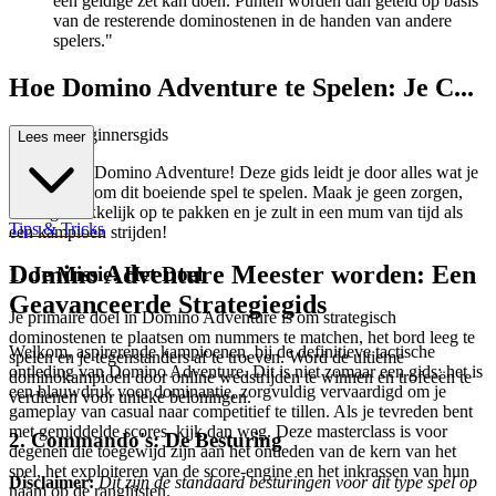
een geldige zet kan doen. Punten worden dan geteld op basis
van de resterende dominostenen in de handen van andere
spelers."
Hoe Domino Adventure te Spelen: Je C...
omplete Beginnersgids
Lees meer
Welkom bij Domino Adventure! Deze gids leidt je door alles wat je
moet weten om dit boeiende spel te spelen. Maak je geen zorgen,
het is gemakkelijk op te pakken en je zult in een mum van tijd als
Tips & Tricks
een kampioen strijden!
Domino Adventure Meester worden: Een
1. Je Missie: Het Doel
Geavanceerde Strategiegids
Je primaire doel in Domino Adventure is om strategisch
dominostenen te plaatsen om nummers te matchen, het bord leeg te
Welkom, aspirerende kampioenen, bij de definitieve tactische
spelen en je tegenstanders af te troeven. Word de ultieme
ontleding van Domino Adventure. Dit is niet zomaar een gids; het is
dominokampioen door online wedstrijden te winnen en trofeeën te
een blauwdruk voor dominantie, zorgvuldig vervaardigd om je
verdienen voor unieke beloningen.
gameplay van casual naar competitief te tillen. Als je tevreden bent
met gemiddelde scores, kijk dan weg. Deze masterclass is voor
2. Commando's: De Besturing
degenen die toegewijd zijn aan het ontleden van de kern van het
spel, het exploiteren van de score-engine en het inkrassen van hun
Disclaimer:
Dit zijn de standaard besturingen voor dit type spel op
naam op de ranglijsten.