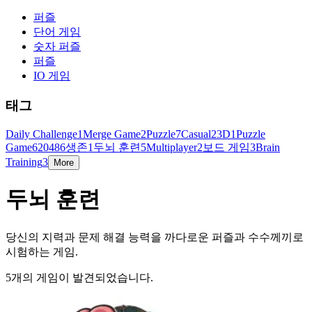
퍼즐
단어 게임
숫자 퍼즐
퍼즐
IO 게임
태그
Daily Challenge
1
Merge Game
2
Puzzle
7
Casual
2
3D
1
Puzzle
Game
6
2048
6
생존
1
두뇌 훈련
5
Multiplayer
2
보드 게임
3
Brain
Training
3
More
두뇌 훈련
당신의 지력과 문제 해결 능력을 까다로운 퍼즐과 수수께끼로
시험하는 게임.
5개의 게임이 발견되었습니다.