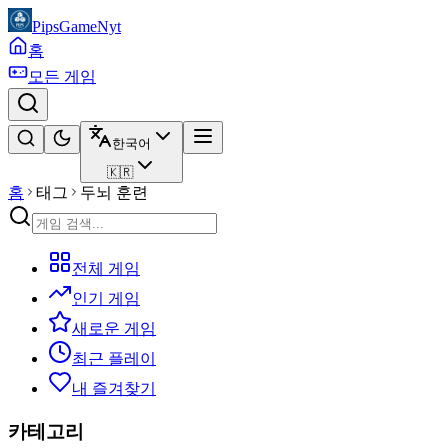
PipsGameNyt
홈
모든 게임
한국어
🇰🇷
홈
태그
두뇌 훈련
전체 게임
인기 게임
새로운 게임
최근 플레이
내 즐겨찾기
카테고리