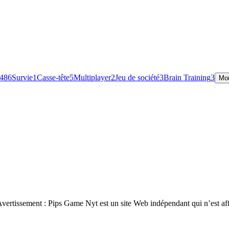
48
6
Survie
1
Casse-tête
5
Multiplayer
2
Jeu de société
3
Brain Training
3
Mo
ertissement : Pips Game Nyt est un site Web indépendant qui n’est affi