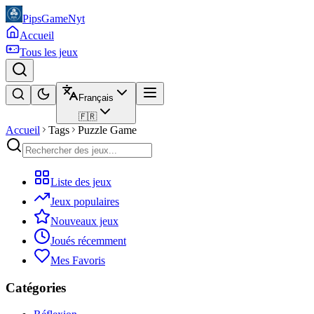
PipsGameNyt
Accueil
Tous les jeux
Français
🇫🇷
Accueil
Tags
Puzzle Game
Liste des jeux
Jeux populaires
Nouveaux jeux
Joués récemment
Mes Favoris
Catégories