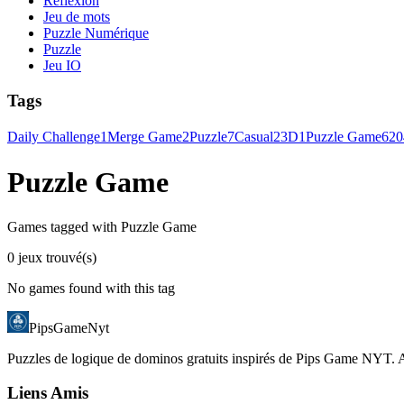
Réflexion
Jeu de mots
Puzzle Numérique
Puzzle
Jeu IO
Tags
Daily Challenge
1
Merge Game
2
Puzzle
7
Casual
2
3D
1
Puzzle Game
6
20
Puzzle Game
Games tagged with Puzzle Game
0 jeux trouvé(s)
No games found with this tag
PipsGameNyt
Puzzles de logique de dominos gratuits inspirés de Pips Game NYT. Av
Liens Amis