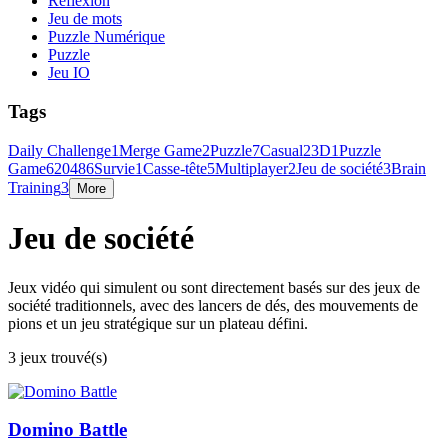
Réflexion
Jeu de mots
Puzzle Numérique
Puzzle
Jeu IO
Tags
Daily Challenge
1
Merge Game
2
Puzzle
7
Casual
2
3D
1
Puzzle
Game
6
2048
6
Survie
1
Casse-tête
5
Multiplayer
2
Jeu de société
3
Brain
Training
3
More
Jeu de société
Jeux vidéo qui simulent ou sont directement basés sur des jeux de
société traditionnels, avec des lancers de dés, des mouvements de
pions et un jeu stratégique sur un plateau défini.
3 jeux trouvé(s)
Domino Battle