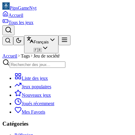
PipsGameNyt
Accueil
Tous les jeux
Français
🇫🇷
Accueil
Tags
Jeu de société
Liste des jeux
Jeux populaires
Nouveaux jeux
Joués récemment
Mes Favoris
Catégories