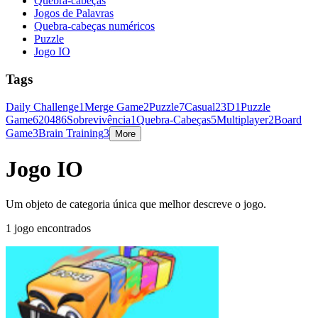
Quebra-cabeças
Jogos de Palavras
Quebra-cabeças numéricos
Puzzle
Jogo IO
Tags
Daily Challenge
1
Merge Game
2
Puzzle
7
Casual
2
3D
1
Puzzle
Game
6
2048
6
Sobrevivência
1
Quebra-Cabeças
5
Multiplayer
2
Board
Game
3
Brain Training
3
More
Jogo IO
Um objeto de categoria única que melhor descreve o jogo.
1 jogo encontrados