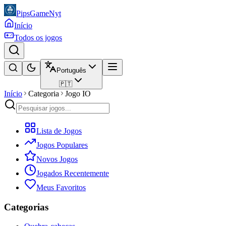
PipsGameNyt
Início
Todos os jogos
Português
🇵🇹
Início
Categoria
Jogo IO
Lista de Jogos
Jogos Populares
Novos Jogos
Jogados Recentemente
Meus Favoritos
Categorias