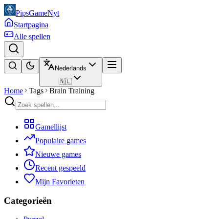
PipsGameNyt
Startpagina
Alle spellen
Nederlands
🇳🇱
Home
Tags
Brain Training
Gamellijst
Populaire games
Nieuwe games
Recent gespeeld
Mijn Favorieten
Categorieën