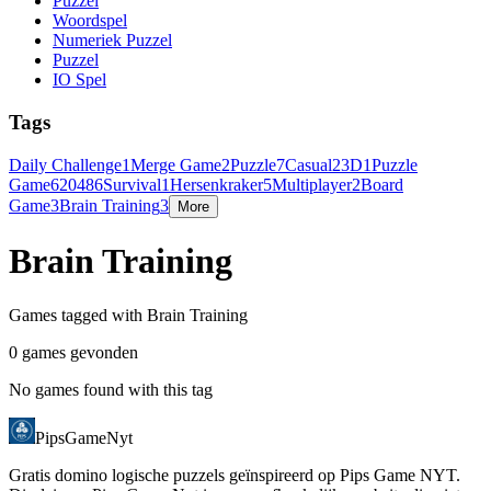
Puzzel
Woordspel
Numeriek Puzzel
Puzzel
IO Spel
Tags
Daily Challenge
1
Merge Game
2
Puzzle
7
Casual
2
3D
1
Puzzle
Game
6
2048
6
Survival
1
Hersenkraker
5
Multiplayer
2
Board
Game
3
Brain Training
3
More
Brain Training
Games tagged with Brain Training
0 games gevonden
No games found with this tag
PipsGameNyt
Gratis domino logische puzzels geïnspireerd op Pips Game NYT.