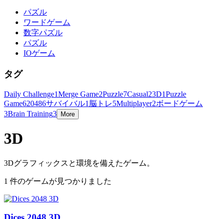
パズル
ワードゲーム
数字パズル
パズル
IOゲーム
タグ
Daily Challenge
1
Merge Game
2
Puzzle
7
Casual
2
3D
1
Puzzle
Game
6
2048
6
サバイバル
1
脳トレ
5
Multiplayer
2
ボードゲーム
3
Brain Training
3
More
3D
3Dグラフィックスと環境を備えたゲーム。
1 件のゲームが見つかりました
Dices 2048 3D