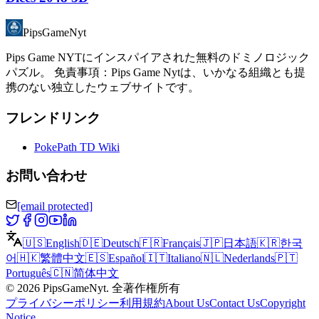
PipsGameNyt
Pips Game NYTにインスパイアされた無料のドミノロジック
パズル。 免責事項：Pips Game Nytは、いかなる組織とも提
携のない独立したウェブサイトです。
フレンドリンク
PokePath TD Wiki
お問い合わせ
[email protected]
🇺🇸
English
🇩🇪
Deutsch
🇫🇷
Français
🇯🇵
日本語
🇰🇷
한국
어
🇭🇰
繁體中文
🇪🇸
Español
🇮🇹
Italiano
🇳🇱
Nederlands
🇵🇹
Português
🇨🇳
简体中文
©
2026
PipsGameNyt
.
全著作権所有
プライバシーポリシー
利用規約
About Us
Contact Us
Copyright
Notice