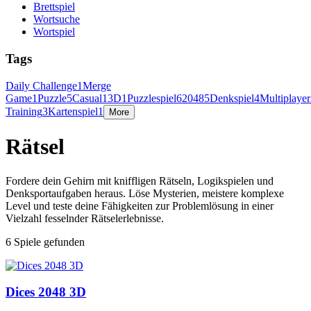
Brettspiel
Wortsuche
Wortspiel
Tags
Daily Challenge
1
Merge
Game
1
Puzzle
5
Casual
1
3D
1
Puzzlespiel
6
2048
5
Denkspiel
4
Multiplayer
Training
3
Kartenspiel
1
More
Rätsel
Fordere dein Gehirn mit kniffligen Rätseln, Logikspielen und
Denksportaufgaben heraus. Löse Mysterien, meistere komplexe
Level und teste deine Fähigkeiten zur Problemlösung in einer
Vielzahl fesselnder Rätselerlebnisse.
6 Spiele gefunden
Dices 2048 3D